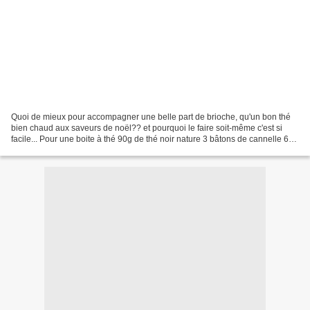
Quoi de mieux pour accompagner une belle part de brioche, qu'un bon thé
bien chaud aux saveurs de noël?? et pourquoi le faire soit-même c'est si
facile... Pour une boite à thé 90g de thé noir nature 3 bâtons de cannelle 6
étoiles de badiane 1 gousse de...