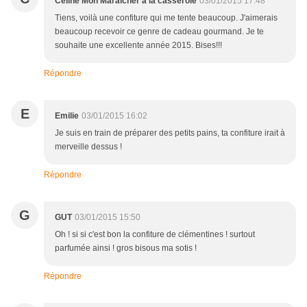
Céline Mon Maraîcher à la casserole
03/01/2015 17:48
Tiens, voilà une confiture qui me tente beaucoup. J'aimerais
beaucoup recevoir ce genre de cadeau gourmand. Je te
souhaite une excellente année 2015. Bises!!!
Répondre
E
Emilie
03/01/2015 16:02
Je suis en train de préparer des petits pains, ta confiture irait à
merveille dessus !
Répondre
G
GUT
03/01/2015 15:50
Oh ! si si c'est bon la confiture de clémentines ! surtout
parfumée ainsi ! gros bisous ma sotis !
Répondre