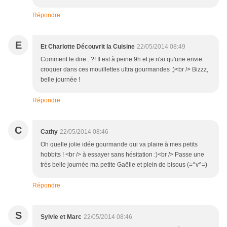
Répondre
E
Et Charlotte Découvrit la Cuisine
22/05/2014 08:49
Comment te dire...?! Il est à peine 9h et je n'ai qu'une envie:
croquer dans ces mouillettes ultra gourmandes ;)<br /> Bizzz,
belle journée !
Répondre
C
Cathy
22/05/2014 08:46
Oh quelle jolie idée gourmande qui va plaire à mes petits
hobbits ! <br /> à essayer sans hésitation :)<br /> Passe une
très belle journée ma petite Gaëlle et plein de bisous (=^v^=)
Répondre
S
Sylvie et Marc
22/05/2014 08:46