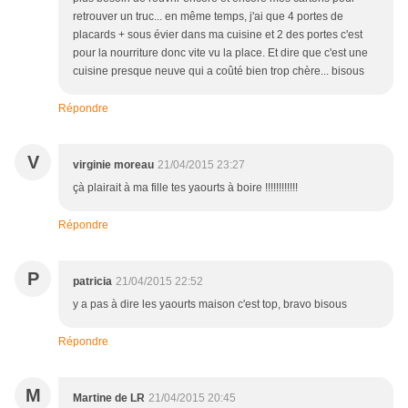
retrouver un truc... en même temps, j'ai que 4 portes de
placards + sous évier dans ma cuisine et 2 des portes c'est
pour la nourriture donc vite vu la place. Et dire que c'est une
cuisine presque neuve qui a coûté bien trop chère... bisous
Répondre
V
virginie moreau
21/04/2015 23:27
çà plairait à ma fille tes yaourts à boire !!!!!!!!!!!!
Répondre
P
patricia
21/04/2015 22:52
y a pas à dire les yaourts maison c'est top, bravo bisous
Répondre
M
Martine de LR
21/04/2015 20:45