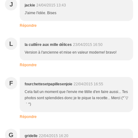
J
jackie
24/04/2015 13:43
J'aime l'idée. Bises
Répondre
L
la cuillère aux mille délices
23/04/2015 16:50
Version à l'ancienne et mise en valeur moderne! bravo!
Répondre
F
fourchettesetpapillesenjoie
22/04/2015 16:55
Cela fait un moment que l'envie me titille d'en faire aussi... Tes
photos sont splendides donc je te pique la recette... Merci (*´▽
｀*)
Répondre
G
gridelle
22/04/2015 16:20