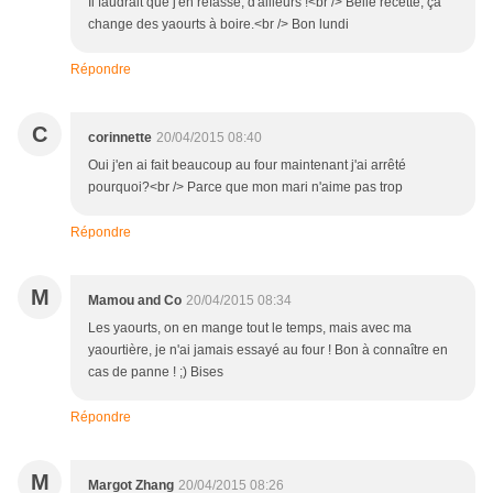
Il faudrait que j'en refasse, d'ailleurs !<br /> Belle recette, ça
change des yaourts à boire.<br /> Bon lundi
Répondre
C
corinnette
20/04/2015 08:40
Oui j'en ai fait beaucoup au four maintenant j'ai arrêté
pourquoi?<br /> Parce que mon mari n'aime pas trop
Répondre
M
Mamou and Co
20/04/2015 08:34
Les yaourts, on en mange tout le temps, mais avec ma
yaourtière, je n'ai jamais essayé au four ! Bon à connaître en
cas de panne ! ;) Bises
Répondre
M
Margot Zhang
20/04/2015 08:26