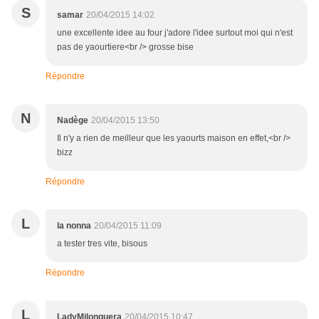
S
samar
20/04/2015 14:02
une excellente idee au four j'adore l'idee surtout moi qui n'est
pas de yaourtiere<br /> grosse bise
Répondre
N
Nadège
20/04/2015 13:50
Il n'y a rien de meilleur que les yaourts maison en effet,<br />
bizz
Répondre
L
la nonna
20/04/2015 11:09
a tester tres vite, bisous
Répondre
L
LadyMilonguera
20/04/2015 10:47