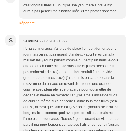
c'est original tiens au four! j'ai une yaourtière alors je n'y
aurais pas pensé! mais bonne idée! et tes photos sont tops!
Répondre
S
Sandrine
22/04/2015 15:27
Punaise, moi aussi j'ai plus de place ! on doit déménager un
jour mais on sait pas quand. J'ai deux yaourtières car à la
maison les yaourts partent comme du petit pain mais je dois
dire adieux à toute ma jolie vaisselle et p'tites décos. Enfin,
pas vraiment adieux (bien que chéri voulait faire un vide-
grenier de tous mes trucs), j'ai tout mis en cartons dans la
mezzanine du garage en rêvant d'un jour d'une grande
cuisine avec plein plein de placards pour tout mettre de
dedans et même en racheter ! ah, j'ai jamais assez de trucs
de cuisine même si ça déborde ! j'aime tous mes trucs (ben
oui, si j'ai c'est que j'aime lol !!) Sinon tes yaourts ne ferait pas
long feu ici et comme quoi avec peu on fait tout ! mais moi
j'ame bien le tout aussi. Toutes façons, quand on vit quelque
part, il manque toujours de la place ! ah le jour où je n'aurais
plus besoin de rouvrir encore et encore mes cartons pour