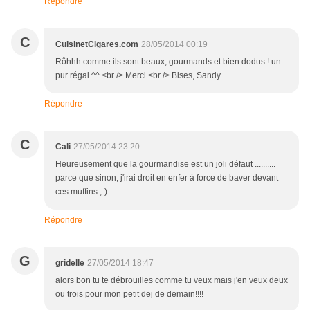
Répondre
C
CuisinetCigares.com
28/05/2014 00:19
Rôhhh comme ils sont beaux, gourmands et bien dodus ! un
pur régal ^^ <br /> Merci <br /> Bises, Sandy
Répondre
C
Cali
27/05/2014 23:20
Heureusement que la gourmandise est un joli défaut ..........
parce que sinon, j'irai droit en enfer à force de baver devant
ces muffins ;-)
Répondre
G
gridelle
27/05/2014 18:47
alors bon tu te débrouilles comme tu veux mais j'en veux deux
ou trois pour mon petit dej de demain!!!!