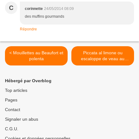
C
corinnette
24/05/2014 08:09
des muffins gourmands
Répondre
< Mouillettes au Beaufort et
Piccata al limone ou
polenta
escaloppe de veau au
citron >
Hébergé par Overblog
Top articles
Pages
Contact
Signaler un abus
C.G.U.
Cookies et données personnelles