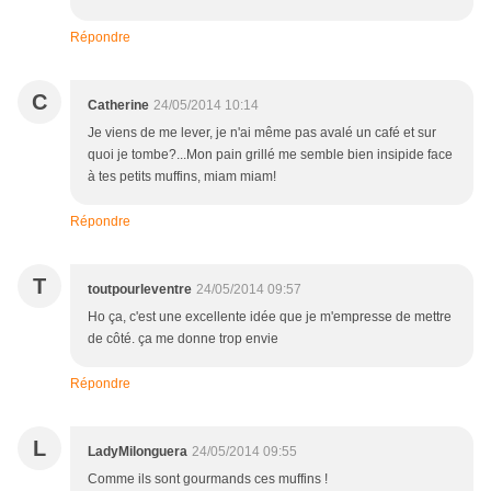
Répondre
C
Catherine
24/05/2014 10:14
Je viens de me lever, je n'ai même pas avalé un café et sur
quoi je tombe?...Mon pain grillé me semble bien insipide face
à tes petits muffins, miam miam!
Répondre
T
toutpourleventre
24/05/2014 09:57
Ho ça, c'est une excellente idée que je m'empresse de mettre
de côté. ça me donne trop envie
Répondre
L
LadyMilonguera
24/05/2014 09:55
Comme ils sont gourmands ces muffins !