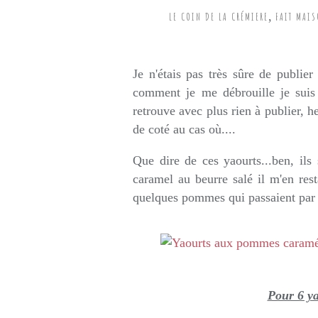
,
LE COIN DE LA CRÉMIERE
FAIT MAI
Rédigé par so
Je n'étais pas très sûre de publie
comment je me débrouille je suis
retrouve avec plus rien à publier, 
de coté au cas où....
Que dire de ces yaourts...ben, il
caramel au beurre salé il m'en res
quelques pommes qui passaient par l
Pour 6 ya