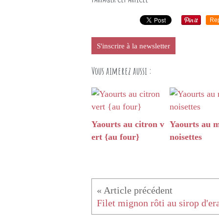
Re
S'inscrire à la newsletter
Vous aimerez aussi :
Yaourts au citron v
Yaourts au m
ert {au four}
noisettes
Filet mignon rôti au sirop d'er