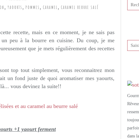
,
,
,
,
SON
YAOURTS
POMMES
CARAMEL
CARAMEL BEURRE SALÉ
tis et publié depuis Overblog
r cette recette, mais en ce moment, je ne sais pas
 un peu à la bourre en cuisine. Du coup, je me
heureusement que je mets régulièrement des recettes
s sont top tout simplement, vous reconnaitrez mon
tait un fond juste de quoi aromatiser mes yaourts,
à... vous devinez la suite!!
Gourm
Rêveu
resse
toujo
parfoi
ourts +1 yaourt ferment
dans l