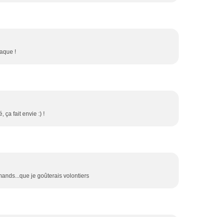
raque !
ça fait envie :) !
ands...que je goûterais volontiers