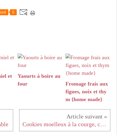
post
0
iel et
Yaourts à boire au
four
Fromage frais aux
figues, noix et thy
m {home made}
able
Cookies moelleux à la courge, chocolat et canelle