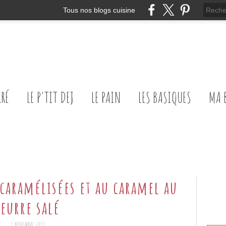
Tous nos blogs cuisine
CRÉ
LE P'TIT DEJ
LE PAIN
LES BASIQUES
MA 
caramélisées et au caramel au
beurre salé
7 NOVEMBRE 2015