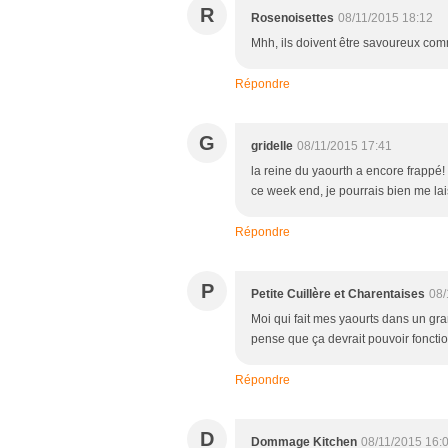
R
Rosenoisettes
08/11/2015 18:12
Mhh, ils doivent être savoureux com
Répondre
G
gridelle
08/11/2015 17:41
la reine du yaourth a encore frappé!
ce week end, je pourrais bien me lai
Répondre
P
Petite Cuillère et Charentaises
08/
Moi qui fait mes yaourts dans un gran
pense que ça devrait pouvoir fonctio
Répondre
D
Dommage Kitchen
08/11/2015 16: