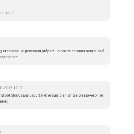
me tout !
 ;) et comme j'ai justement préparé un pot de caramel beurre salé
sser tenter!
11/2015 17:31
d pot (donc sans yaourtière) je suis bien tentée d'essayer :-) Je
nner.
00