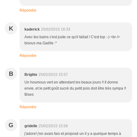
Répondre
K
kaderick
25/02/2015 16:33
Avec tes bains c'est juste ce qu'il fallait ! C'est top :-) <br />
bisous ma Gaëlle :*
Répondre
B
Brigitte
25/02/2015 15:57
Un houmous vert en attendant les beaux jours !! Il donne
envie, et le petit goût sucré du petit pois doit être très sympa !!
Bises
Répondre
G
gridelle
25/02/2015 15:56
j'adore! j'en avais fais et proposé un il y a quelque temps à