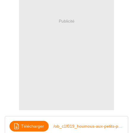
Publicité
Télécharger
/ob_c1f019_houmous-aux-petits-pois-et-a-la-menth