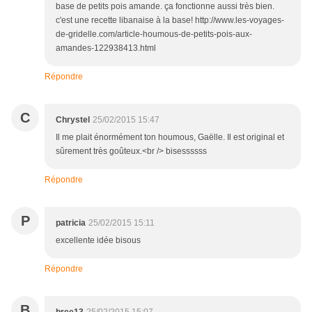
base de petits pois amande. ça fonctionne aussi très bien.
c'est une recette libanaise à la base! http://www.les-voyages-
de-gridelle.com/article-houmous-de-petits-pois-aux-
amandes-122938413.html
Répondre
C
Chrystel
25/02/2015 15:47
Il me plait énormément ton houmous, Gaëlle. Il est original et
sûrement très goûteux.<br /> bisessssss
Répondre
P
patricia
25/02/2015 15:11
excellente idée bisous
Répondre
B