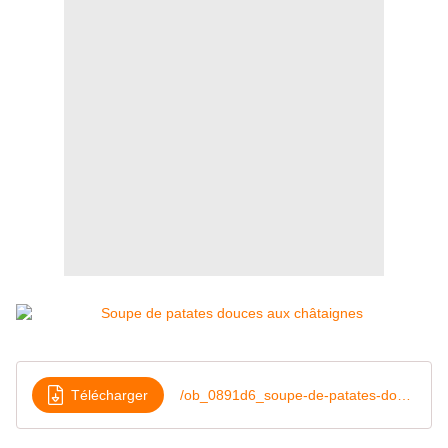
Télécharger
/ob_0891d6_soupe-de-patates-douces-aux-chataigne