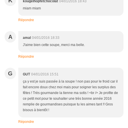
K
kougelhopfetchocolat
04/01/2016 18:43
miam miam
Répondre
A
amal
04/01/2016 18:33
J'aime bien cette soupe, merci ma belle.
Répondre
G
GUT
04/01/2016 15:51
ça y est je suis passée à la soupe ! non pas pour le froid car il
fait encore doux chez moi mais pour soigner les surplus des
fêtes ! Très gourmande la tienne ma sotis ! <br /> Je profite de
ce petit mot pour te souhaiter une très bonne année 2016
remplie de gourmandises puisque tu les aimes tant !! Gros
bisous à bientôt !
Répondre