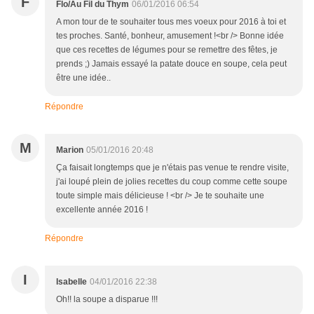
F
Flo/Au Fil du Thym
06/01/2016 06:54
A mon tour de te souhaiter tous mes voeux pour 2016 à toi et
tes proches. Santé, bonheur, amusement !<br /> Bonne idée
que ces recettes de légumes pour se remettre des fêtes, je
prends ;) Jamais essayé la patate douce en soupe, cela peut
être une idée..
Répondre
M
Marion
05/01/2016 20:48
Ça faisait longtemps que je n'étais pas venue te rendre visite,
j'ai loupé plein de jolies recettes du coup comme cette soupe
toute simple mais délicieuse ! <br /> Je te souhaite une
excellente année 2016 !
Répondre
I
Isabelle
04/01/2016 22:38
Oh!! la soupe a disparue !!!