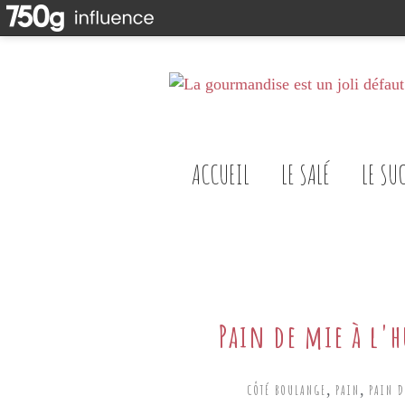
ACCUEIL
LE SALÉ
LE SU
Pain de mie à l'h
,
,
CÔTÉ BOULANGE
PAIN
PAIN D