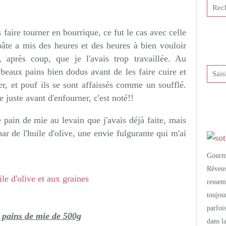
tis et publié depuis Overblog
s faire tourner en bourrique, ce fut le cas avec celle
pâte a mis des heures et des heures à bien vouloir
 après coup, que je l'avais trop travaillée. Au
 beaux pains bien dodus avant de les faire cuire et
er, et pouf ils se sont affaissés comme un soufflé.
 juste avant d'enfourner, c'est noté!!
de pain de mie au levain que j'avais déjà faite, mais
par de l'huile d'olive, une envie fulgurante qui m'ai
Gourm
Rêveu
resse
toujo
parfoi
 pains de mie de 500g
dans l