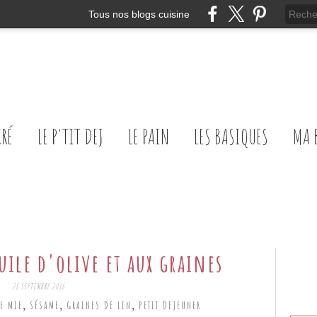
Tous nos blogs cuisine
CRÉ
LE P'TIT DEJ
LE PAIN
LES BASIQUES
MA 
uile d'olive et aux graines
28 SEPTEMBRE 2016
,
,
,
E MIE
SÉSAME
GRAINES DE LIN
PETIT DEJEUNER