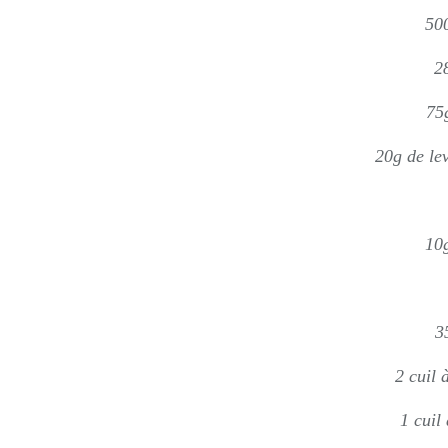
500
2
75
20g de le
10g
3
2 cuil 
1 cuil