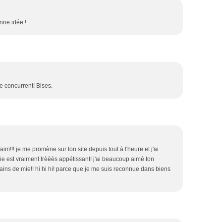
nne idée !
e concurrent! Bises.
im!!! je me promène sur ton site depuis tout à l'heure et j'ai
mie est vraiment trèèès appétissant! j'ai beaucoup aimé ton
pains de mie!! hi hi hi! parce que je me suis reconnue dans biens