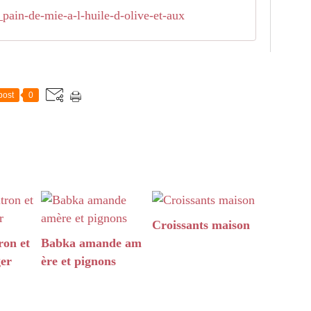
pain-de-mie-a-l-huile-d-olive-et-aux
post
0
Croissants maison
ron et
Babka amande am
ger
ère et pignons