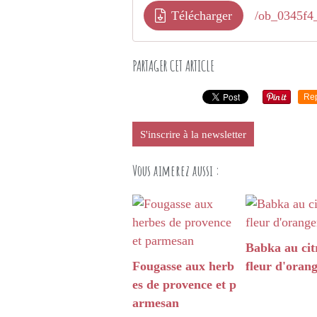
Télécharger
/ob_0345f4_
PARTAGER CET ARTICLE
Re
S'inscrire à la newsletter
Vous aimerez aussi :
Babka au cit
Fougasse aux herb
fleur d'oran
es de provence et p
armesan