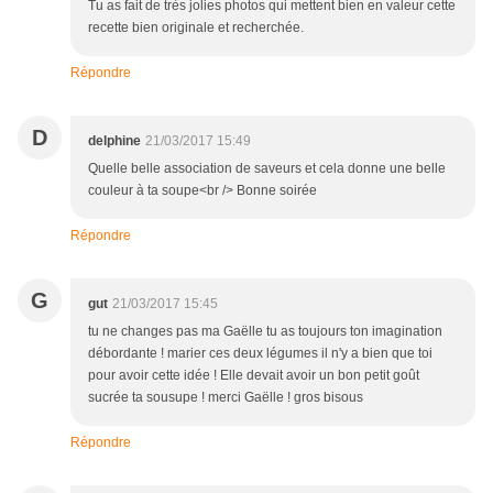
Tu as fait de très jolies photos qui mettent bien en valeur cette
recette bien originale et recherchée.
Répondre
D
delphine
21/03/2017 15:49
Quelle belle association de saveurs et cela donne une belle
couleur à ta soupe<br /> Bonne soirée
Répondre
G
gut
21/03/2017 15:45
tu ne changes pas ma Gaëlle tu as toujours ton imagination
débordante ! marier ces deux légumes il n'y a bien que toi
pour avoir cette idée ! Elle devait avoir un bon petit goût
sucrée ta sousupe ! merci Gaëlle ! gros bisous
Répondre