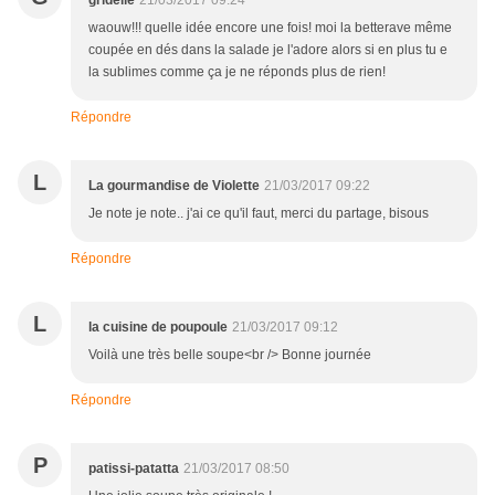
gridelle
21/03/2017 09:24
waouw!!! quelle idée encore une fois! moi la betterave même
coupée en dés dans la salade je l'adore alors si en plus tu e
la sublimes comme ça je ne réponds plus de rien!
Répondre
L
La gourmandise de Violette
21/03/2017 09:22
Je note je note.. j'ai ce qu'il faut, merci du partage, bisous
Répondre
L
la cuisine de poupoule
21/03/2017 09:12
Voilà une très belle soupe<br /> Bonne journée
Répondre
P
patissi-patatta
21/03/2017 08:50