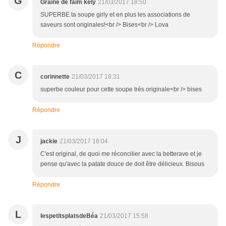
G
Graine de faim kely
21/03/2017 18:50
SUPERBE ta soupe girly et en plus les associations de
saveurs sont originales!<br /> Bises<br /> Lova
Répondre
C
corinnette
21/03/2017 18:31
superbe couleur pour cette soupe très originale<br /> bises
Répondre
J
jackie
21/03/2017 18:04
C'est original, de quoi me réconcilier avec la betterave et je
pense qu'avec la patate douce de doit être délicieux. Bisous
Répondre
L
lespetitsplatsdeBéa
21/03/2017 15:58