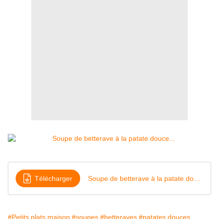
Télécharger
Soupe de betterave à la patate douce
#Petits plats maison
#soupes
#betteraves
#patates douces