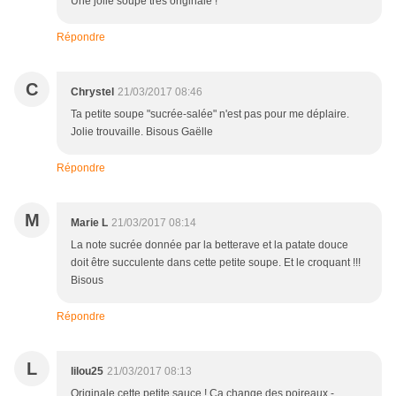
Une jolie soupe très originale !
Répondre
C
Chrystel
21/03/2017 08:46
Ta petite soupe "sucrée-salée" n'est pas pour me déplaire.
Jolie trouvaille. Bisous Gaëlle
Répondre
M
Marie L
21/03/2017 08:14
La note sucrée donnée par la betterave et la patate douce
doit être succulente dans cette petite soupe. Et le croquant !!!
Bisous
Répondre
L
lilou25
21/03/2017 08:13
Originale cette petite sauce ! Ca change des poireaux -