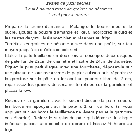
zestes de yuzu séchés
3 cuil à soupes rases de graines de sésames
1 œuf pour la dorure
Préparez la crème d’amande
: Mélangez le beurre mou et le
sucre, ajoutez la poudre d'amande et l'œuf. Incorporez le curd et
les zestes de yuzu. Mélangez bien et réservez au frigo.
Torréfiez les graines de sésame à sec dans une poêle, sur feu
moyen jusqu'à ce qu'elles ce colorent.
Etalez la pâte feuilletée en deux fois et découpez deux disques
de pâte l’un de 22cm de diamètre et l’autre de 24cm de diamètre.
Piquez le plus petit disque avec une fourchette, déposez-le sur
une plaque de four recouverte de papier cuisson puis répartissez
la garniture sur la pâte en laissant un pourtour libre de 2 cm,
répartissez les graines de sésame torréfiées sur la garniture et
placez la fève.
Recouvrez la garniture avec le second disque de pâte, soudez
les bords en appuyant sur la pâte à 1 cm du bord (si vous
appuyez sur les bords le feuilletage ne lèvera pas et la garniture
va déborder). Retirez le surplus de pâte qui dépasse du disque
inférieur, passez une couche de dorure et laissez ½ heure au
frigo.