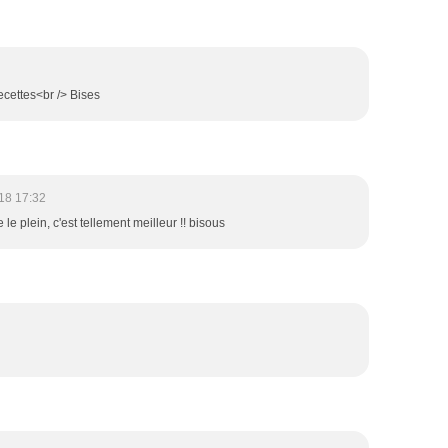
ecettes<br /> Bises
18 17:32
 le plein, c'est tellement meilleur !! bisous