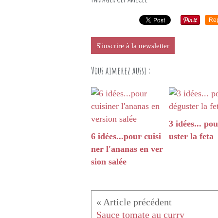
Re
S'inscrire à la newsletter
Vous aimerez aussi :
3 idées... po
6 idées...pour cuisi
uster la feta
ner l'ananas en ver
sion salée
Sauce tomate au curry