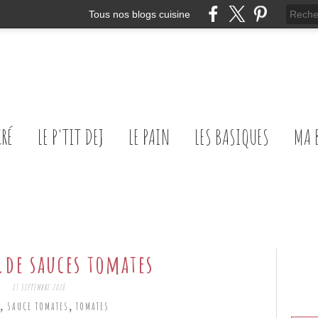
Tous nos blogs cuisine
CRÉ
LE P'TIT DEJ
LE PAIN
LES BASIQUES
MA 
.de sauces tomates
13 SEPTEMBRE 2018
,
,
SAUCE TOMATES
TOMATES