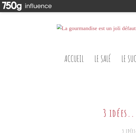
ACCUEIL
LE SALÉ
LE SU
3 idées..
3 IDÉES