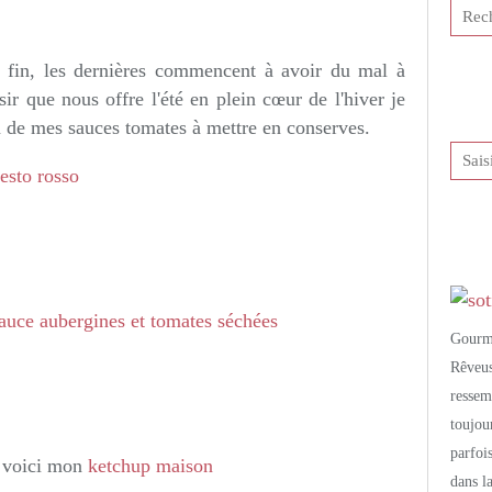
tis et publié depuis Overblog
 fin, les dernières commencent à avoir du mal à
sir que nous offre l'été en plein cœur de l'hiver je
n de mes sauces tomates à mettre en conserves.
esto rosso
auce aubergines et tomates séchées
Gourm
Rêveu
resse
toujo
parfoi
ds voici mon
ketchup maison
dans l