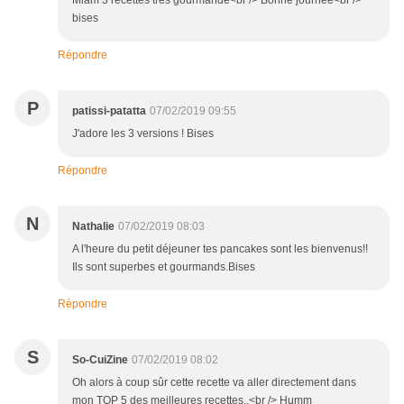
Miam 3 recettes très gourmande<br /> Bonne journée<br />
bises
Répondre
P
patissi-patatta
07/02/2019 09:55
J'adore les 3 versions ! Bises
Répondre
N
Nathalie
07/02/2019 08:03
A l'heure du petit déjeuner tes pancakes sont les bienvenus!!
Ils sont superbes et gourmands.Bises
Répondre
S
So-CuiZine
07/02/2019 08:02
Oh alors à coup sûr cette recette va aller directement dans
mon TOP 5 des meilleures recettes..<br /> Humm