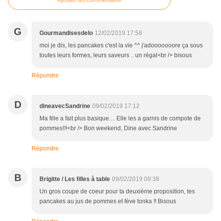
Ajouter un commentaire
G
Gourmandisesdelo
12/02/2019 17:58
moi je dis, les pancakes c'est la vie ^^ j'adooooooore ça sous
toutes leurs formes, leurs saveurs .. un régal<br /> bisous
Répondre
D
dineavecSandrine
09/02/2019 17:12
Ma fille a fait plus basique… Elle les a garnis de compote de
pommes!!!<br /> Bon weekend, Dine avec Sandrine
Répondre
B
Brigitte / Les filles à table
09/02/2019 09:38
Un gros coupe de coeur pour ta deuxième proposition, tes
pancakes au jus de pommes et fève tonka !! Bisous