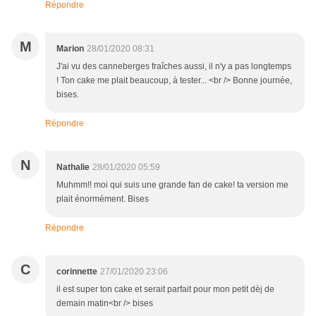
Répondre
M
Marion
28/01/2020 08:31
J'ai vu des canneberges fraîches aussi, il n'y a pas longtemps
! Ton cake me plait beaucoup, à tester... <br /> Bonne journée,
bises.
Répondre
N
Nathalie
28/01/2020 05:59
Muhmm!! moi qui suis une grande fan de cake! ta version me
plait énormément. Bises
Répondre
C
corinnette
27/01/2020 23:06
il est super ton cake et serait parfait pour mon petit dèj de
demain matin<br /> bises