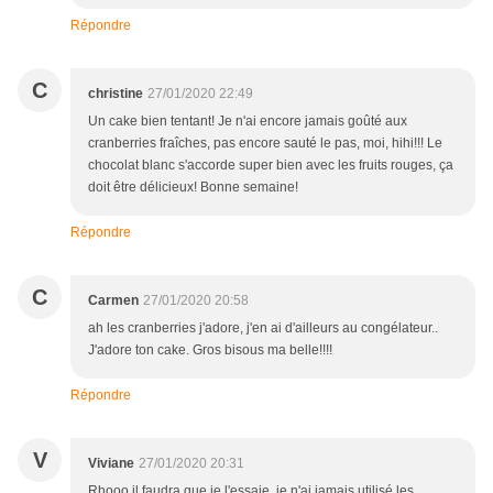
Répondre
C
christine
27/01/2020 22:49
Un cake bien tentant! Je n'ai encore jamais goûté aux
cranberries fraîches, pas encore sauté le pas, moi, hihi!!! Le
chocolat blanc s'accorde super bien avec les fruits rouges, ça
doit être délicieux! Bonne semaine!
Répondre
C
Carmen
27/01/2020 20:58
ah les cranberries j'adore, j'en ai d'ailleurs au congélateur..
J'adore ton cake. Gros bisous ma belle!!!!
Répondre
V
Viviane
27/01/2020 20:31
Rhooo il faudra que je l'essaie, je n'ai jamais utilisé les