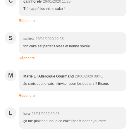
C
calinhorely
29/01/2020 11:25
Très appétissant ce cake !
Répondre
S
salima
28/01/2020 22:35
ton cake est parfait ! bises et bonne soirée
Répondre
M
Marie L / Allergique Gourmand
28/01/2020 09:41
Je crois que je vais m'inviter pour les goûters !! Bisous
Répondre
L
luna
28/01/2020 09:08
çà me plait beaucoup ce cake!!<br /> bonne journée