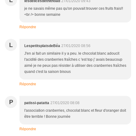
L
lesdelicesdethithoad
27/01/2020 09:43
je ne savais même pas qu'on pouvait trouver ces fruits frais!!
<br /> bonne semaine
Répondre
L
LespetitsplatsdeBéa
27/01/2020 08:56
J'en ai fait un similaire il y a peu. le chocolat blanc adoucit
l'acidité des cranberries fraîches c 'est top j' avais beaucoup
aimé je ne peux pas résister à utiliser des cranberries fraîches
quand c'est la saison bisous
Répondre
P
patissi-patatta
27/01/2020 08:08
l'association cranberries, chocolat blanc et fleur d'oranger doit
être terrible ! Bonne journée
Répondre