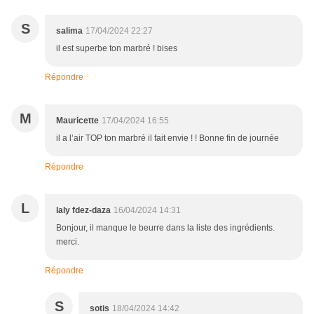
S
salima
17/04/2024 22:27
il est superbe ton marbré ! bises
Répondre
M
Mauricette
17/04/2024 16:55
il a l’air TOP ton marbré il fait envie ! ! Bonne fin de journée
Répondre
L
laly fdez-daza
16/04/2024 14:31
Bonjour, il manque le beurre dans la liste des ingrédients.
merci.
Répondre
S
sotis
18/04/2024 14:42