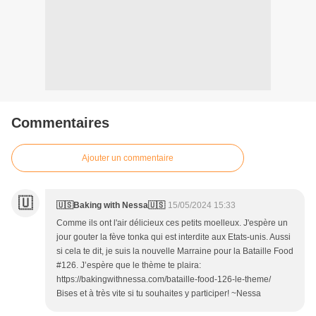
Commentaires
Ajouter un commentaire
🇺
🇺🇸Baking with Nessa🇺🇸
15/05/2024 15:33
Comme ils ont l'air délicieux ces petits moelleux. J'espère un
jour gouter la fève tonka qui est interdite aux Etats-unis. Aussi
si cela te dit, je suis la nouvelle Marraine pour la Bataille Food
#126. J’espère que le thème te plaira:
https://bakingwithnessa.com/bataille-food-126-le-theme/
Bises et à très vite si tu souhaites y participer! ~Nessa