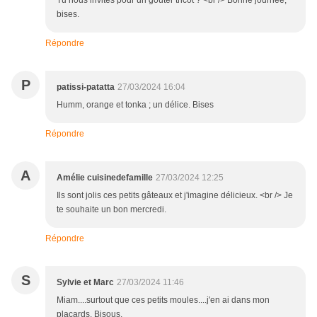
Tu nous invites pour un goûter tricot ? <br /> Bonne journée,
bises.
Répondre
P
patissi-patatta
27/03/2024 16:04
Humm, orange et tonka ; un délice. Bises
Répondre
A
Amélie cuisinedefamille
27/03/2024 12:25
Ils sont jolis ces petits gâteaux et j'imagine délicieux. <br /> Je
te souhaite un bon mercredi.
Répondre
S
Sylvie et Marc
27/03/2024 11:46
Miam....surtout que ces petits moules....j'en ai dans mon
placards. Bisous.