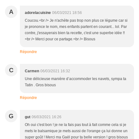
A
adorelacuisine
06/03/2021 18:56
Coucou.<br /> Je n'achète pas trop non plus ce légume car si
je prononce le nom, mes enfants partent en courant... lol. Par
contre, j'essayerais bien ta recette, c'est une superbe idée !!
<br /> Merci pour ce partage.<br /> Bisous
Répondre
C
Carmen
06/03/2021 16:32
Une délicieuse manière d’accommoder les navets, sympa ta
Tatin . Gros bisous
Répondre
G
gut
06/03/2021 16:26
Oh oui c'est bon ! je ne la fais pas tout à fait comme cela si je
mets le balsamique je mets aussi de l'orange ça lui donne un
super goût ! Merci ma Gaël pour ta belle version ! gros bisous