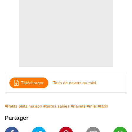
Télécharger
Tatin de navets au miel
#Petits plats maison
#tartes salées
#navets
#miel
#tatin
Partager