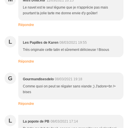
Miss Douceur
11/03/2021 10:15
Le navet est le seul légume que je n'apprécie pas mais
pourtant ta jolie tarte me donne envie d'y goûter!
Répondre
L
Les Papilles de Karen
08/03/2021 19:55
Très originale cette tatin et sûrement délicieuse ! Bisous
Répondre
G
Gourmandisesdelo
08/03/2021 19:18
Comme quoi on peut se régaler sans viande ;) J'adore<br />
bises
Répondre
L
La popote de PB
08/03/2021 17:14