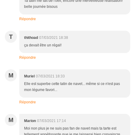
Ta tatin me fait de l'oeil, encore une merveilleuse réalisation!
belle journée bisous
Répondre
T
thithoad
07/03/2021 18:38
ça devait être un régal!
Répondre
M
Muriel
07/03/2021 18:33
Elle est superbe cette tatin de navet... même si ce n'est pas
mon légume favori...
Répondre
M
Marion
07/03/2021 17:14
Moi non plus je ne suis pas fan de navet mais ta tarte est
tellement appétissante que je me laisserai bien convaincre