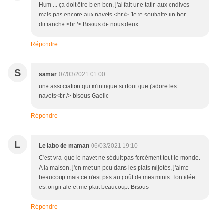
Hum ... ça doit être bien bon, j'ai fait une tatin aux endives
mais pas encore aux navets.<br /> Je te souhaite un bon
dimanche <br /> Bisous de nous deux
Répondre
S
samar
07/03/2021 01:00
une association qui m'intrigue surtout que j'adore les
navets<br /> bisous Gaelle
Répondre
L
Le labo de maman
06/03/2021 19:10
C'est vrai que le navet ne séduit pas forcément tout le monde.
A la maison, j'en met un peu dans les plats mijotés, j'aime
beaucoup mais ce n'est pas au goût de mes minis. Ton idée
est originale et me plait beaucoup. Bisous
Répondre