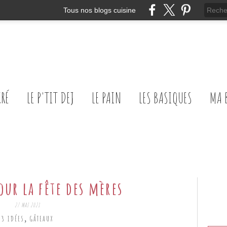
Tous nos blogs cuisine
CRÉ
LE P'TIT DEJ
LE PAIN
LES BASIQUES
MA 
our la fête des mères
27 MAI 2021
,
3 IDÉES
GÂTEAUX