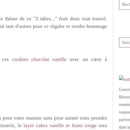
tis et publié depuis Overblog
e thème de ce "3 idées..." était donc tout trouvé.
i tant d'autres pour ce régaler et rendre hommage
c ces
cookies chocolat vanille
avec un cœur à
Gourm
Rêveu
resse
toujo
au pour votre maman sans pour autant vous prendre
parfoi
tisserie, le
layer cakes vanille et fruits rouge
sera
dans l