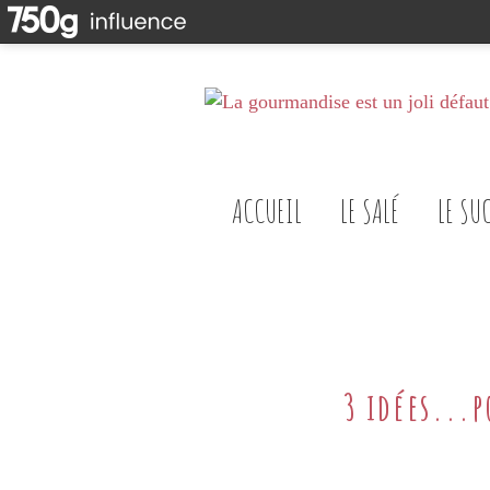
ACCUEIL
LE SALÉ
LE SU
3 idées...p