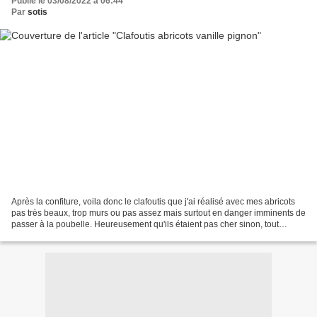
Publié le 03/08/2022 à 06:44
Par
sotis
Après la confiture, voila donc le clafoutis que j'ai réalisé avec mes abricots
pas très beaux, trop murs ou pas assez mais surtout en danger imminents de
passer à la poubelle. Heureusement qu'ils étaient pas cher sinon, tout
abricot pour confiture qu'ils...