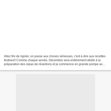
Allez fini de rigoler, on passe aux choses sérieuses, c'est à dire aux recettes
festives!! Comme chaque année, Décembre sera entièrement dédié à la
préparation des repas de réveillons et je commence en grande pompe avec
cette bûche qui était à notre menu...