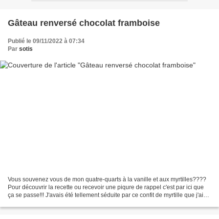
Gâteau renversé chocolat framboise
Publié le 09/11/2022 à 07:34
Par
sotis
Vous souvenez vous de mon quatre-quarts à la vanille et aux myrtilles????
Pour découvrir la recette ou recevoir une piqure de rappel c'est par ici que
ça se passe!!! J'avais été tellement séduite par ce confit de myrtille que j'ai
réutilisé l'idée pour...