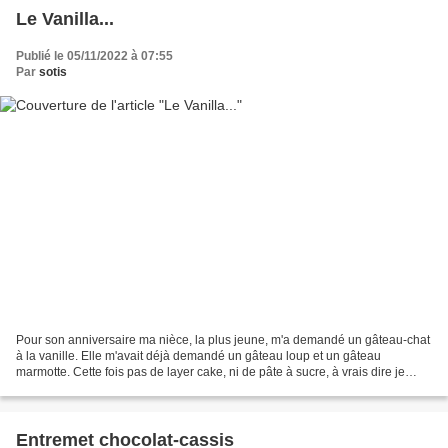
Le Vanilla...
Publié le 05/11/2022 à 07:55
Par
sotis
Pour son anniversaire ma nièce, la plus jeune, m'a demandé un gâteau-chat
à la vanille. Elle m'avait déjà demandé un gâteau loup et un gâteau
marmotte. Cette fois pas de layer cake, ni de pâte à sucre, à vrais dire je
n'avais pas trop de temps pour me...
Entremet chocolat-cassis