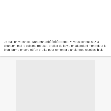
Je suis en vacances Nananananèèèèèèrrrreeee!!!! Vous connaissez la
chanson, moi je vais me reposer, profiter de la vie en attendant mon retour le
blog tourne encore et j'en profite pour remonter d'anciennes recettes, histoire
de leur donner une seconde...