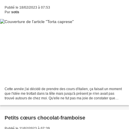
Publié le 18/02/2023 à 07:53
Par
sotis
Cette année j'ai décidé de prendre des cours d'italien, ça faisait un moment
que l'idée me trottait dans la tête mais jusqu'à présent je n'en avait pas
trouvé autours de chez moi. Qu'elle ne fut pas ma joie de constater que
l'organisme municipal, genre...
Petits cœurs chocolat-framboise
Publié le 11/02/2023 à 07:39