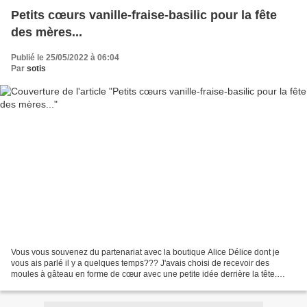
Petits cœurs vanille-fraise-basilic pour la fête
des mères...
Publié le 25/05/2022 à 06:04
Par
sotis
Vous vous souvenez du partenariat avec la boutique Alice Délice dont je
vous ais parlé il y a quelques temps??? J'avais choisi de recevoir des
moules à gâteau en forme de cœur avec une petite idée derrière la tête.
Cette idée à pris un peu de retard,...