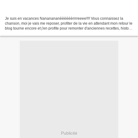
Je suis en vacances Nananananèèèèèèrrrreeee!!!! Vous connaissez la
chanson, moi je vais me reposer, profiter de la vie en attendant mon retour le
blog tourne encore et j'en profite pour remonter d'anciennes recettes, histoire
de leur donner une seconde...
Publicité