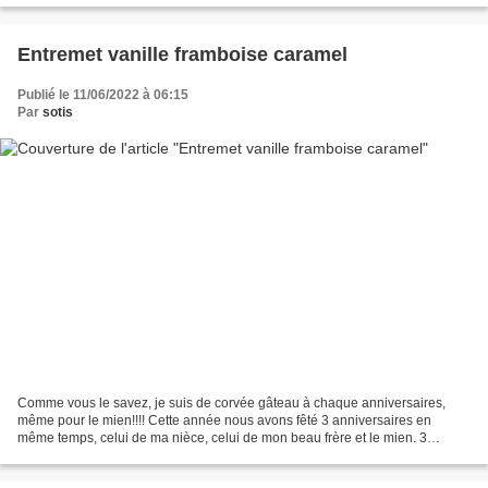
Entremet vanille framboise caramel
Publié le 11/06/2022 à 06:15
Par
sotis
Comme vous le savez, je suis de corvée gâteau à chaque anniversaires,
même pour le mien!!!! Cette année nous avons fêté 3 anniversaires en
même temps, celui de ma nièce, celui de mon beau frère et le mien. 3
fêtés=3gâteaux, pas de jaloux surtout chacun...