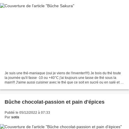
Je suis une thé-maniaque (oui je viens de l'inventer!!!!) Je bois du thé toute
la journée qu'il fasse -10 ou +40°C j'ai toujours une tasse de thé sous la
main!!! J'aime aussi cuisiner avec le thé que ce soit en sucré ou en salé et il
y a un thé que j'aime...
Bûche chocolat-passion et pain d'épices
Publié le 05/12/2022 à 07:33
Par
sotis