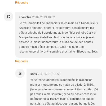
Répondre
C
chouchie
26/02/2013 10:02
Je n'ai jamais fait de finanaciers salés mais ça a l'air délicieux
! Avec les pignons j'adore :) Ps: je n'aurai pas dû mettre ma
pâte à brioche de tropézienne au frigo ( hier soir elle était<br
/> superbe mais il était trop tard pour la faire cuire et je n'ai
pas osé la laisser dehors toute la nuit à caude des oeufs )
donc ce matin c'était compact ): C'est ma faute ... je
recommencerai la<br /> semaine prochaine ! Bisous ma Sotis
Répondre
S
sotis
26/02/2013 15:50
<br /> <br /> ahhhh j'suis dégoutée, je n'ai eu ton
premier message que ce matin au ptit dej à 4h30,
j'essayais de me souvenir comment était la pâte... j'ai
pas réussi à me souvenir, cerveau pas encore<br />
opérationnel à 100%!!! mais tu confirme ce que je
pensais, la pâte au frigo, c'est pasune bonne idée,