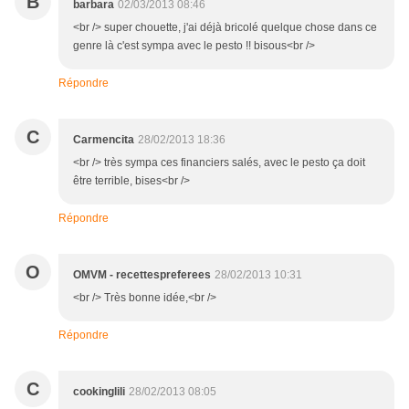
B
barbara
02/03/2013 08:46
<br /> super chouette, j'ai déjà bricolé quelque chose dans ce
genre là c'est sympa avec le pesto !! bisous<br />
Répondre
C
Carmencita
28/02/2013 18:36
<br /> très sympa ces financiers salés, avec le pesto ça doit
être terrible, bises<br />
Répondre
O
OMVM - recettespreferees
28/02/2013 10:31
<br /> Très bonne idée,<br />
Répondre
C
cookinglili
28/02/2013 08:05