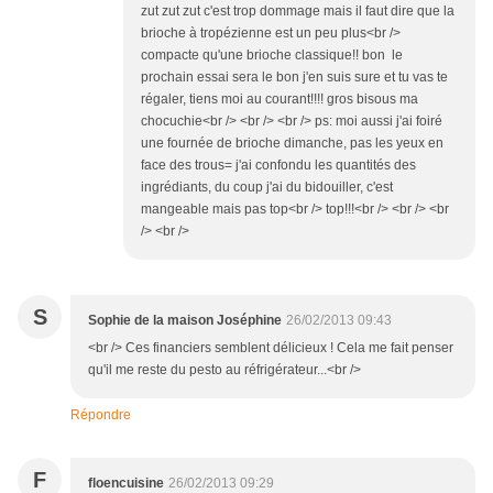
zut zut zut c'est trop dommage mais il faut dire que la
brioche à tropézienne est un peu plus<br />
compacte qu'une brioche classique!! bon le
prochain essai sera le bon j'en suis sure et tu vas te
régaler, tiens moi au courant!!!! gros bisous ma
chocuchie<br /> <br /> <br /> ps: moi aussi j'ai foiré
une fournée de brioche dimanche, pas les yeux en
face des trous= j'ai confondu les quantités des
ingrédiants, du coup j'ai du bidouiller, c'est
mangeable mais pas top<br /> top!!!<br /> <br /> <br
/> <br />
S
Sophie de la maison Joséphine
26/02/2013 09:43
<br /> Ces financiers semblent délicieux ! Cela me fait penser
qu'il me reste du pesto au réfrigérateur...<br />
Répondre
F
floencuisine
26/02/2013 09:29