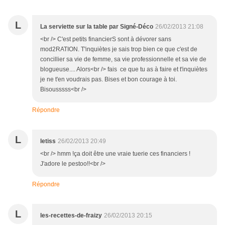
L
La serviette sur la table par Signé-Déco
26/02/2013 21:08
<br /> C'est petits financierS sont à dévorer sans
mod2RATION. T'inquiètes je sais trop bien ce que c'est de
concillier sa vie de femme, sa vie professionnelle et sa vie de
blogueuse.... Alors<br /> fais ce que tu as à faire et t'inquiètes
je ne t'en voudrais pas. Bises et bon courage à toi.
Bisousssss<br />
Répondre
L
letiss
26/02/2013 20:49
<br /> hmm !ça doit être une vraie tuerie ces financiers !
J'adore le pestoo!!<br />
Répondre
L
les-recettes-de-fraizy
26/02/2013 20:15