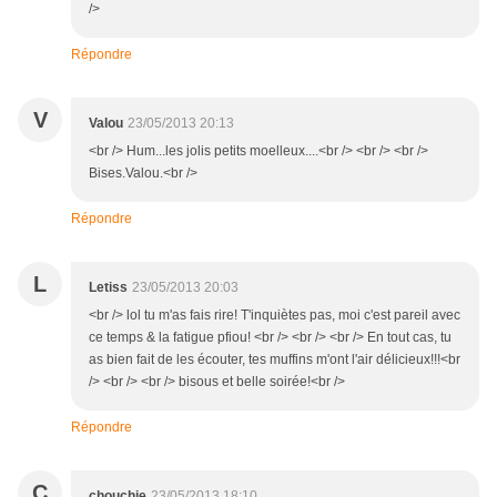
/>
Répondre
V
Valou
23/05/2013 20:13
<br /> Hum...les jolis petits moelleux....<br /> <br /> <br />
Bises.Valou.<br />
Répondre
L
Letiss
23/05/2013 20:03
<br /> lol tu m'as fais rire! T'inquiètes pas, moi c'est pareil avec
ce temps & la fatigue pfiou! <br /> <br /> <br /> En tout cas, tu
as bien fait de les écouter, tes muffins m'ont l'air délicieux!!!<br
/> <br /> <br /> bisous et belle soirée!<br />
Répondre
C
chouchie
23/05/2013 18:10