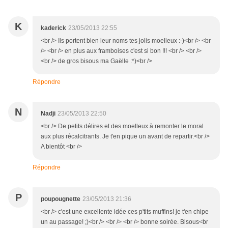
K
kaderick
23/05/2013 22:55
<br /> Ils portent bien leur noms tes jolis moelleux :-)<br /> <br
/> <br /> en plus aux framboises c'est si bon !!! <br /> <br />
<br /> de gros bisous ma Gaëlle :*)<br />
Répondre
N
Nadji
23/05/2013 22:50
<br /> De petits délires et des moelleux à remonter le moral
aux plus récalcitrants. Je t'en pique un avant de repartir.<br />
A bientôt <br />
Répondre
P
poupougnette
23/05/2013 21:36
<br /> c'est une excellente idée ces p'tits muffins! je t'en chipe
un au passage! ;)<br /> <br /> <br /> bonne soirée. Bisous<br