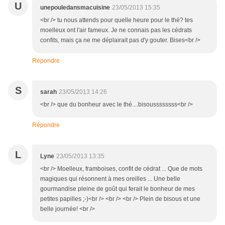
U
unepouledansmacuisine
23/05/2013 15:35
<br /> tu nous attends pour quelle heure pour le thé? tes
moelleux ont l'air fameux. Je ne connais pas les cédrats
confits, mais ça ne me déplairait pas d'y gouter. Bises<br />
Répondre
S
sarah
23/05/2013 14:26
<br /> que du bonheur avec le thé....bisoussssssss<br />
Répondre
L
Lyne
23/05/2013 13:35
<br /> Moelleux, framboises, confit de cédrat ... Que de mots
magiques qui résonnent à mes oreilles ... Une belle
gourmandise pleine de goût qui ferait le bonheur de mes
petites papilles ;-)<br /> <br /> <br /> Plein de bisous et une
belle journée! <br />