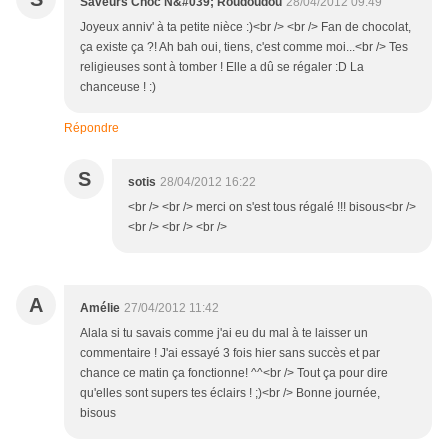
Saveurs Choc N&#039; Roudoudou
28/04/2012 09:49
Joyeux anniv' à ta petite nièce :)<br /> <br /> Fan de chocolat,
ça existe ça ?! Ah bah oui, tiens, c'est comme moi...<br /> Tes
religieuses sont à tomber ! Elle a dû se régaler :D La
chanceuse ! :)
Répondre
S
sotis
28/04/2012 16:22
<br /> <br /> merci on s'est tous régalé !!! bisous<br />
<br /> <br /> <br />
A
Amélie
27/04/2012 11:42
Alala si tu savais comme j'ai eu du mal à te laisser un
commentaire ! J'ai essayé 3 fois hier sans succès et par
chance ce matin ça fonctionne! ^^<br /> Tout ça pour dire
qu'elles sont supers tes éclairs ! ;)<br /> Bonne journée,
bisous