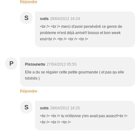
Répondre
S
sotis
28/04/2012 16:24
<br /> <br /> merci d'avoir persévéré ce genre de
probleme m'est déjà arrivé!! bisous et bon week
end<br /> <br /> <br /> <br />
P
Pistounette
27/04/2012 05:55
Elle a du se régaler cette petite gourmande ( et pas qu elle
hihihihi )
Répondre
S
sotis
28/04/2012 16:25
<br /> <br /> tu m'étonne y'en avait pas assez!!<br />
<br /> <br /> <br />