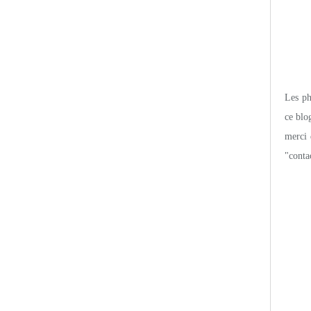
Les pho
ce blo
merci 
"conta