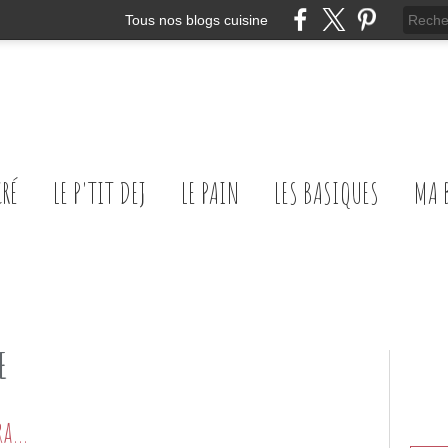
Tous nos blogs cuisine
CRÉ
LE P'TIT DEJ
LE PAIN
LES BASIQUES
MA 
E
Charlotte au chocolat et aux framboises