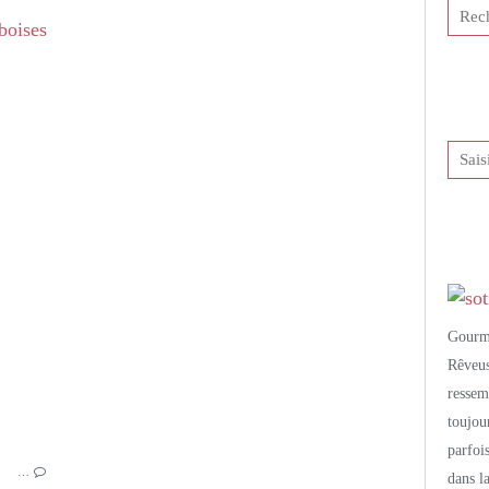
DESSERTS GOURMANDS
BISCUITS À LA CUILLÈRE
CHOCOLAT
FRAMBOISES
CHARLOTTE
CHOCOLAT-FRAMBOISE
GÂTEAUX
Gourm
Rêveu
resse
toujo
parfoi
…
dans l