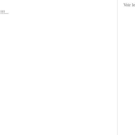
Voir l
!!...