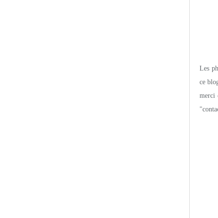
Les pho
ce blo
merci 
"conta