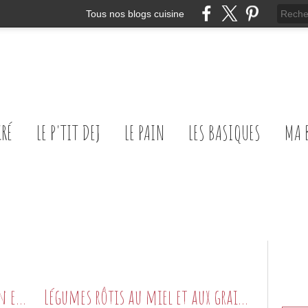
Tous nos blogs cuisine
CRÉ
LE P'TIT DEJ
LE PAIN
LES BASIQUES
MA 
Patates douces noisette, cumin et miel
Légumes rôtis au miel et aux graines