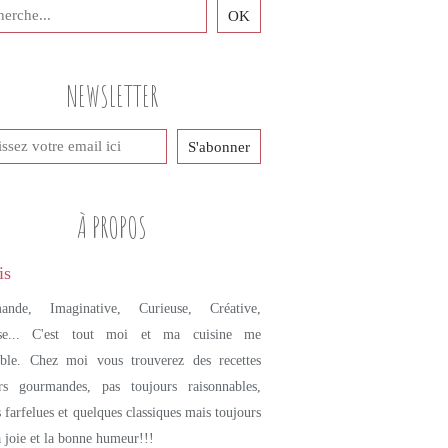
PETITS PLATS MAISON
LÉGUMES
LÉGUMES RÔTIS
NEWSLETTER
MIEL
GRAINES
AMANDES
À PROPOS
ande, Imaginative, Curieuse, Créative,
se... C'est tout moi et ma cuisine me
mble. Chez moi vous trouverez des recettes
urs gourmandes, pas toujours raisonnables,
s farfelues et quelques classiques mais toujours
a joie et la bonne humeur!!!