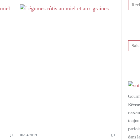
PETITS PLATS MAISON
LÉGUMES
LÉGUMES RÔTIS
PATATES DOUCES
NOISETTE
CUMIN
MIEL
Gourm
Rêveu
resse
toujo
parfoi
…
06/04/2019
…
dans l