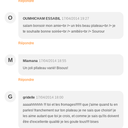
Répondre
O
OUMHICHAM ESSABIL
17/04/2014 19:27
salam bonsoir mon amie<br /> un très beau plateau<br /> je
te souhaite bonne soirée<br /> amitiés<br /> Sourour
Répondre
M
Miamana
17/04/2014 18:55
Un joli pllateau varié! Bisous!
Répondre
G
gridelle
17/04/2014 18:00
aaaahhhhhh !!! toi et tes fromages!!!!!!! que j'aime quand tu en
parles! franchement sur ton plateau je ne sais que choisir! je
les aime autant que toi je crois, et comme je sais qu'ils doivent
être d'excellente qualité je les goute tous!!!! bises