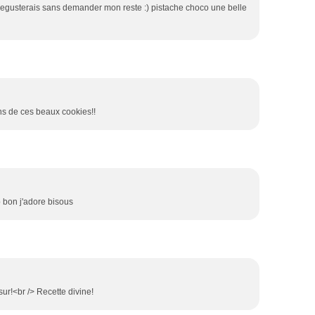
gusterais sans demander mon reste :) pistache choco une belle
ns de ces beaux cookies!!
p bon j'adore bisous
sur!<br /> Recette divine!