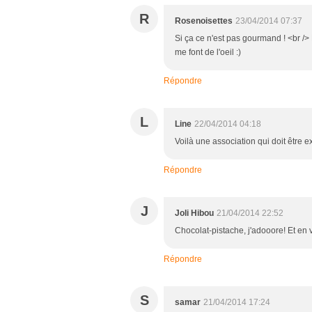
R
Rosenoisettes
23/04/2014 07:37
Si ça ce n'est pas gourmand ! <br /
me font de l'oeil :)
Répondre
L
Line
22/04/2014 04:18
Voilà une association qui doit être ex
Répondre
J
Joli Hibou
21/04/2014 22:52
Chocolat-pistache, j'adooore! Et en v
Répondre
S
samar
21/04/2014 17:24