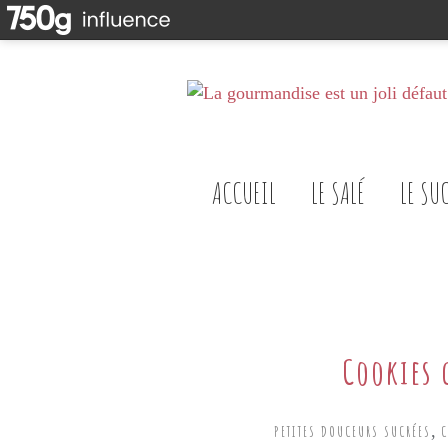
ACCUEIL
LE SALÉ
LE SU
Cookies 
,
PETITES DOUCEURS SUCRÉES
C