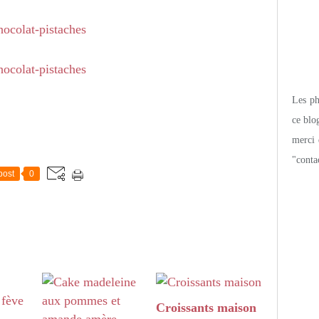
Les pho
ce blo
merci 
"conta
post
0
Croissants maison