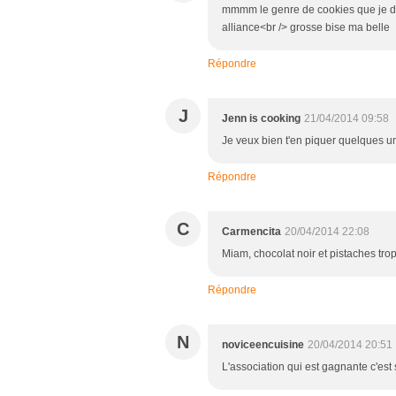
mmmm le genre de cookies que je de
alliance<br /> grosse bise ma belle
Répondre
J
Jenn is cooking
21/04/2014 09:58
Je veux bien t'en piquer quelques u
Répondre
C
Carmencita
20/04/2014 22:08
Miam, chocolat noir et pistaches tro
Répondre
N
noviceencuisine
20/04/2014 20:51
L'association qui est gagnante c'est 