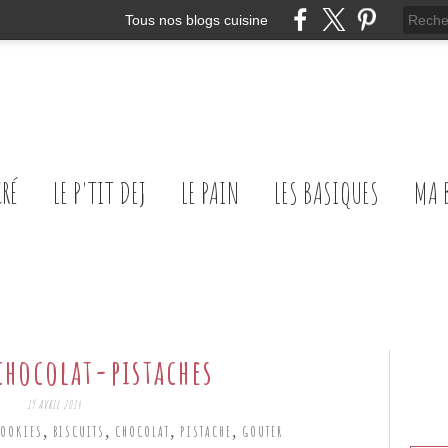
Tous nos blogs cuisine
CRÉ
LE P'TIT DEJ
LE PAIN
LES BASIQUES
MA 
chocolat-pistaches
19 AVRIL 2014
,
,
,
,
OOKIES
BISCUITS
CHOCOLAT
PISTACHE
GOUTER