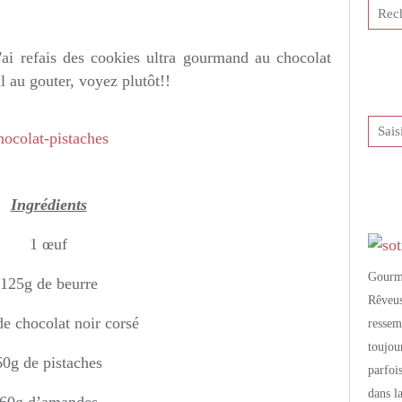
tis et publié depuis Overblog
'ai refais des cookies ultra gourmand au chocolat
l au gouter, voyez plutôt!!
Ingrédients
1 œuf
Gourm
125g de beurre
Rêveu
e chocolat noir corsé
resse
toujo
60g de pistaches
parfoi
dans l