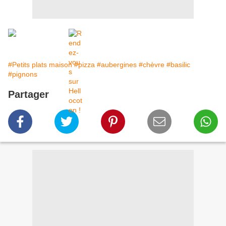
#Petits plats maison
#pizza
#aubergines
#chèvre
#basilic
#pignons
Partager