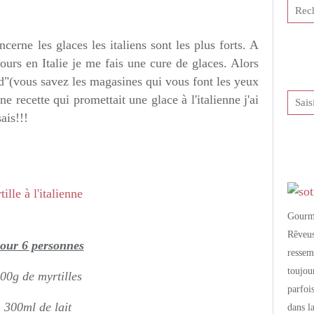
tis et publié depuis Overblog
ncerne les glaces les italiens sont les plus forts. A
ours en Italie je me fais une cure de glaces. Alors
d"(vous savez les magasines qui vous font les yeux
 recette qui promettait une glace à l'italienne j'ai
ais!!!
Gourm
Rêveu
our 6 personnes
resse
toujo
00g de myrtilles
parfoi
300ml de lait
dans l