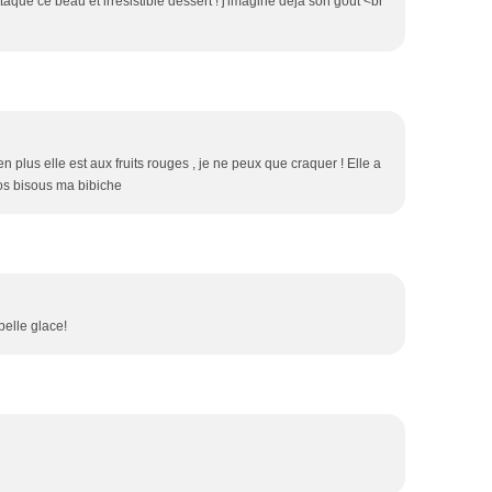
ttaque ce beau et irresistible dessert ! j'imagine deja son gout <br
en plus elle est aux fruits rouges , je ne peux que craquer ! Elle a
ros bisous ma bibiche
 belle glace!