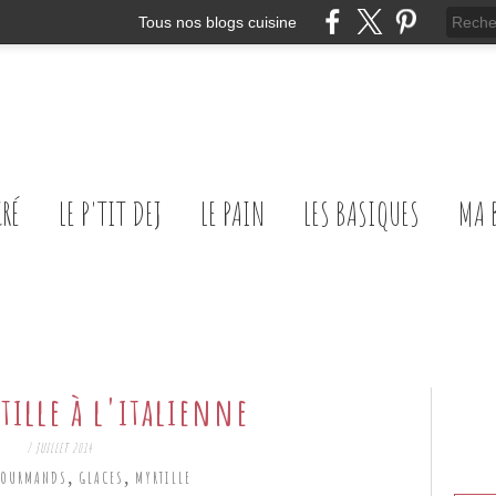
Tous nos blogs cuisine
CRÉ
LE P'TIT DEJ
LE PAIN
LES BASIQUES
MA 
tille à l'italienne
7 JUILLET 2014
,
,
GOURMANDS
GLACES
MYRTILLE