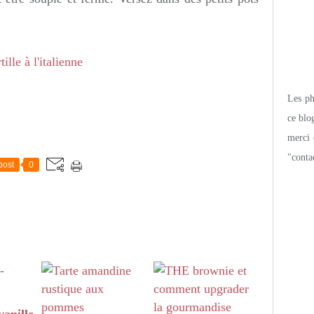
Les pho
ce blo
merci 
"conta
post
0