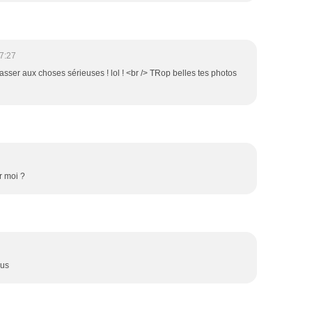
7:27
asser aux choses sérieuses ! lol ! <br /> TRop belles tes photos
r moi ?
ous