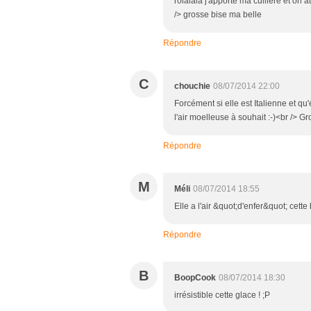
rolalala j'apporte ma cuillere et on a
/> grosse bise ma belle
Répondre
C
chouchie
08/07/2014 22:00
Forcément si elle est Italienne et qu'
l'air moelleuse à souhait :-)<br /> G
Répondre
M
Méli
08/07/2014 18:55
Elle a l'air &quot;d'enfer&quot; cette
Répondre
B
BoopCook
08/07/2014 18:30
irrésistible cette glace ! ;P