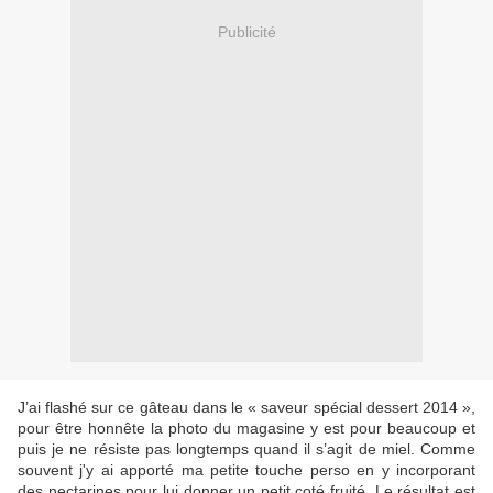
Publicité
J’ai flashé sur ce gâteau dans le « saveur spécial dessert 2014 »,
pour être honnête la photo du magasine y est pour beaucoup et
puis je ne résiste pas longtemps quand il s’agit de miel. Comme
souvent j'y ai apporté ma petite touche perso en y incorporant
des nectarines pour lui donner un petit coté fruité. Le résultat est