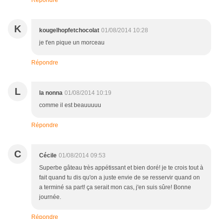
Répondre
K
kougelhopfetchocolat
01/08/2014 10:28
je t'en pique un morceau
Répondre
L
la nonna
01/08/2014 10:19
comme il est beauuuuu
Répondre
C
Cécile
01/08/2014 09:53
Superbe gâteau très appétissant et bien doré! je te crois tout à
fait quand tu dis qu'on a juste envie de se resservir quand on
a terminé sa part! ça serait mon cas, j'en suis sûre! Bonne
journée.
Répondre