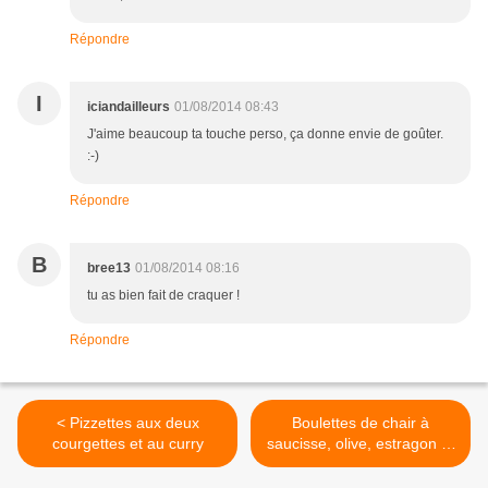
Répondre
I
iciandailleurs
01/08/2014 08:43
J'aime beaucoup ta touche perso, ça donne envie de goûter.
:-)
Répondre
B
bree13
01/08/2014 08:16
tu as bien fait de craquer !
Répondre
< Pizzettes aux deux
Boulettes de chair à
courgettes et au curry
saucisse, olive, estragon et
saint nectaire >