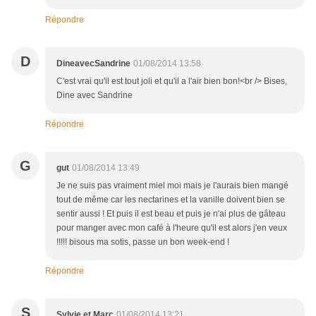
Répondre
D
DineavecSandrine
01/08/2014 13:58
C'est vrai qu'il est tout joli et qu'il a l'air bien bon!<br /> Bises,
Dine avec Sandrine
Répondre
G
gut
01/08/2014 13:49
Je ne suis pas vraiment miel moi mais je l'aurais bien mangé
tout de même car les nectarines et la vanille doivent bien se
sentir aussi ! Et puis il est beau et puis je n'ai plus de gâteau
pour manger avec mon café à l'heure qu'il est alors j'en veux
!!!!! bisous ma sotis, passe un bon week-end !
Répondre
S
Sylvie et Marc
01/08/2014 13:21