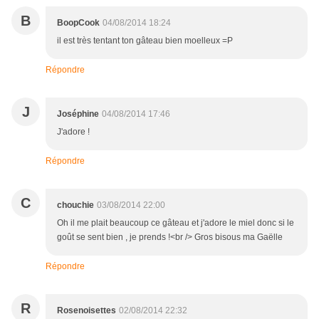
B
BoopCook
04/08/2014 18:24
il est très tentant ton gâteau bien moelleux =P
Répondre
J
Joséphine
04/08/2014 17:46
J'adore !
Répondre
C
chouchie
03/08/2014 22:00
Oh il me plait beaucoup ce gâteau et j'adore le miel donc si le
goût se sent bien , je prends !<br /> Gros bisous ma Gaëlle
Répondre
R
Rosenoisettes
02/08/2014 22:32