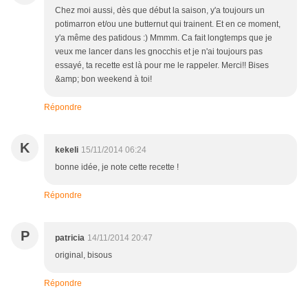
Chez moi aussi, dès que début la saison, y'a toujours un
potimarron et/ou une butternut qui trainent. Et en ce moment,
y'a même des patidous :) Mmmm. Ca fait longtemps que je
veux me lancer dans les gnocchis et je n'ai toujours pas
essayé, ta recette est là pour me le rappeler. Merci!! Bises
&amp; bon weekend à toi!
Répondre
K
kekeli
15/11/2014 06:24
bonne idée, je note cette recette !
Répondre
P
patricia
14/11/2014 20:47
original, bisous
Répondre