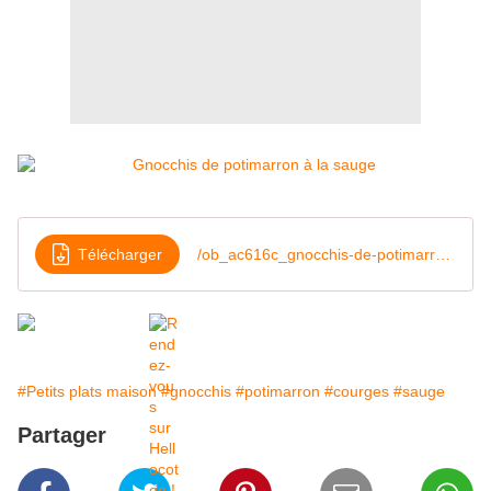
Télécharger
/ob_ac616c_gnocchis-de-potimarron-a-la-sauge
#Petits plats maison
#gnocchis
#potimarron
#courges
#sauge
Partager