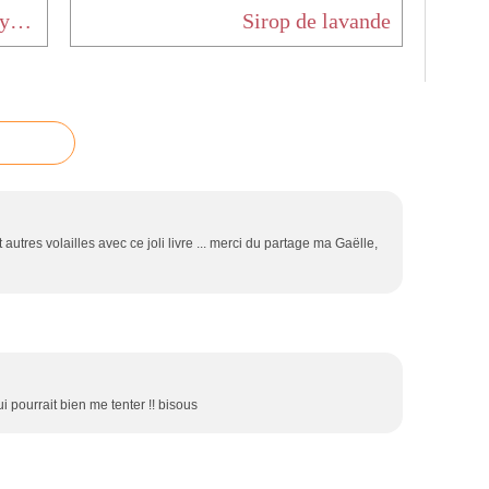
Rillettes de maquereau au curry et à la menthe
Sirop de lavande
t autres volailles avec ce joli livre ... merci du partage ma Gaëlle,
i pourrait bien me tenter !! bisous