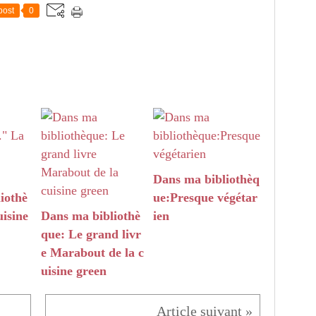
post
0
Dans ma bibliothèq
iothè
ue:Presque végétar
uisine
Dans ma bibliothè
ien
que: Le grand livr
e Marabout de la c
uisine green