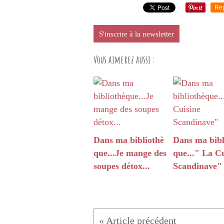
Re
S'inscrire à la newsletter
Vous aimerez aussi :
Dans ma bibliothè
Dans ma bibl
que...Je mange des
que..." La C
soupes détox...
Scandinave"