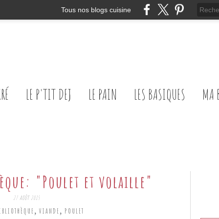
Tous nos blogs cuisine
CRÉ
LE P'TIT DEJ
LE PAIN
LES BASIQUES
MA 
èque: "Poulet et volaille"
27 AOÛT 2015
,
,
IBLIOTHÈQUE
VIANDE
POULET