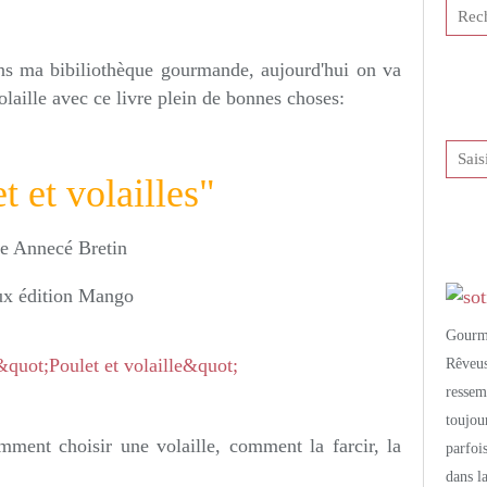
tis et publié depuis Overblog
dans ma bibiliothèque gourmande, aujourd'hui on va
olaille avec ce livre plein de bonnes choses:
t et volailles"
e Annecé Bretin
ux édition Mango
Gourm
Rêveu
resse
toujo
omment choisir une volaille, comment la farcir, la
parfoi
dans l