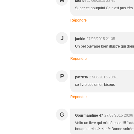
Muriel
27/08/2015 22:45
Super ce bouquin! Ce n'est pas très r
Répondre
J
jackie
27/08/2015 21:35
Un bel ouvrage bien illustré qui don
Répondre
P
patricia
27/08/2015 20:41
ce livre et d'enfer, bisous
Répondre
G
Gourmandine 47
27/08/2015 20:06
Voilà un livre qui m'intéresse !!!! J'a
bouquin ! <br /> <br /> Bonne soirée<