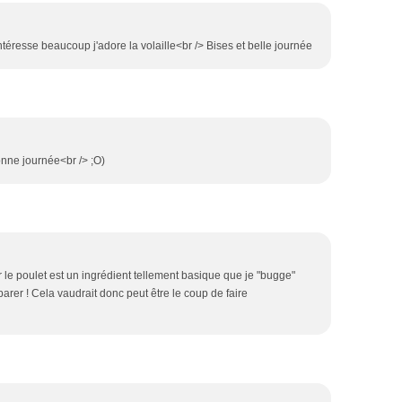
'intéresse beaucoup j'adore la volaille<br /> Bises et belle journée
Bonne journée<br /> ;O)
car le poulet est un ingrédient tellement basique que je "bugge"
rer ! Cela vaudrait donc peut être le coup de faire