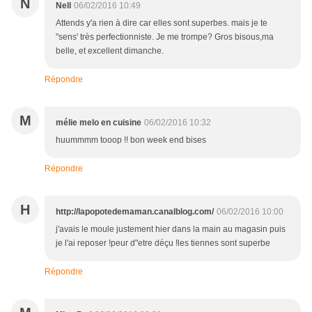
N
Nell
06/02/2016 10:49
Attends y'a rien à dire car elles sont superbes. mais je te
"sens' très perfectionniste. Je me trompe? Gros bisous,ma
belle, et excellent dimanche.
Répondre
M
mélie melo en cuisine
06/02/2016 10:32
huummmm tooop !! bon week end bises
Répondre
H
http://lapopotedemaman.canalblog.com/
06/02/2016 10:00
j'avais le moule justement hier dans la main au magasin puis
je l'ai reposer !peur d"etre déçu !les tiennes sont superbe
Répondre