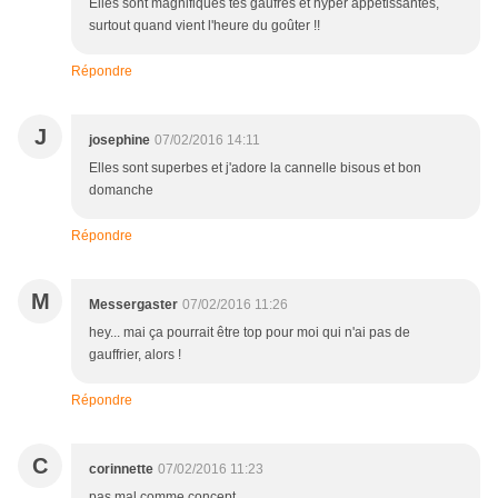
Elles sont magnifiques tes gaufres et hyper appétissantes,
surtout quand vient l'heure du goûter !!
Répondre
J
josephine
07/02/2016 14:11
Elles sont superbes et j'adore la cannelle bisous et bon
domanche
Répondre
M
Messergaster
07/02/2016 11:26
hey... mai ça pourrait être top pour moi qui n'ai pas de
gauffrier, alors !
Répondre
C
corinnette
07/02/2016 11:23
pas mal comme concept