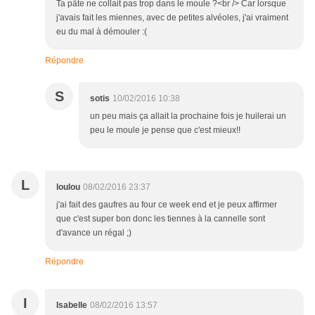
Ta pâte ne collait pas trop dans le moule ?<br /> Car lorsque
j'avais fait les miennes, avec de petites alvéoles, j'ai vraiment
eu du mal à démouler :(
Répondre
S
sotis
10/02/2016 10:38
un peu mais ça allait la prochaine fois je huilerai un
peu le moule je pense que c'est mieux!!
L
loulou
08/02/2016 23:37
j'ai fait des gaufres au four ce week end et je peux affirmer
que c'est super bon donc les tiennes à la cannelle sont
d'avance un régal ;)
Répondre
I
Isabelle
08/02/2016 13:57