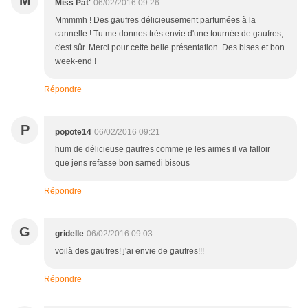
M
Miss Pat'
06/02/2016 09:26
Mmmmh ! Des gaufres délicieusement parfumées à la
cannelle ! Tu me donnes très envie d'une tournée de gaufres,
c'est sûr. Merci pour cette belle présentation. Des bises et bon
week-end !
Répondre
P
popote14
06/02/2016 09:21
hum de délicieuse gaufres comme je les aimes il va falloir
que jens refasse bon samedi bisous
Répondre
G
gridelle
06/02/2016 09:03
voilà des gaufres! j'ai envie de gaufres!!!
Répondre