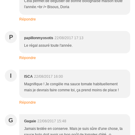
Cela permet de déguster de bonne bolognaise maison toute
l'année.<br /> Bisous, Doria
Répondre
P
papillonmyosotis
22/08/2017 17:13
Le régal assuré toute l'année.
Répondre
I
ISCA
22/08/2017 16:00
Magnifique ! Je congèle ma sauce tomate habituellement
mais je devrais faire comme toi, ça prend moins de place !
Répondre
G
Gagaie
22/08/2017 15:48
Jamais testée en conserve. Mais je suis sûre d'une chose, ta
sauce bolo doit avoir un bon goût de tomates d'été. ☺