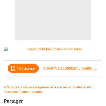
Télécharger
/0/95/97/41/20160829/ob_5eff85_sauce-pour-bolognaise-en-conserve
#Petits plats maison
#légumes
#conserves
#tomates
#céleri
#carottes
#sauce tomates
Partager