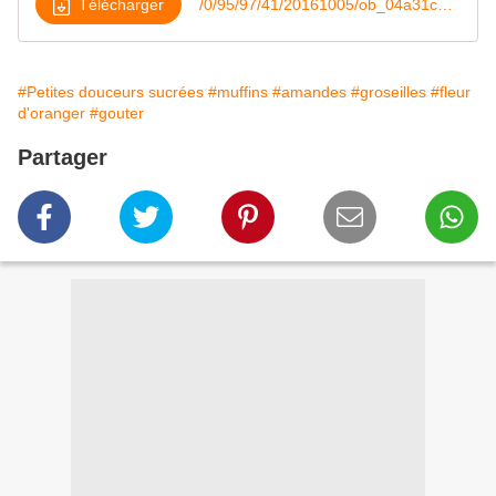
Télécharger
/0/95/97/41/20161005/ob_04a31c_muffins-a-la-groseille-amande-et-fle
#Petites douceurs sucrées
#muffins
#amandes
#groseilles
#fleur
d'oranger
#gouter
Partager