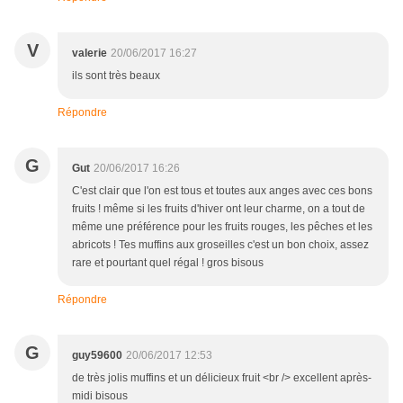
V
valerie
20/06/2017 16:27
ils sont très beaux
Répondre
G
Gut
20/06/2017 16:26
C'est clair que l'on est tous et toutes aux anges avec ces bons
fruits ! même si les fruits d'hiver ont leur charme, on a tout de
même une préférence pour les fruits rouges, les pêches et les
abricots ! Tes muffins aux groseilles c'est un bon choix, assez
rare et pourtant quel régal ! gros bisous
Répondre
G
guy59600
20/06/2017 12:53
de très jolis muffins et un délicieux fruit <br /> excellent après-
midi bisous