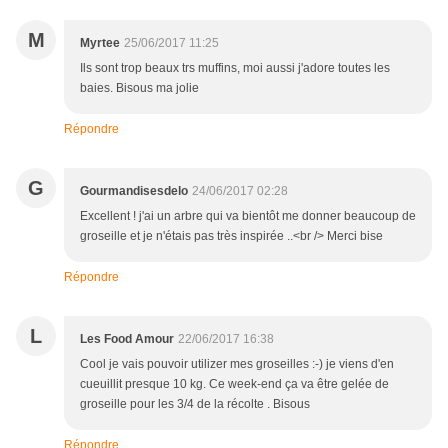
M
Myrtee
25/06/2017 11:25
Ils sont trop beaux trs muffins, moi aussi j'adore toutes les
baies. Bisous ma jolie
Répondre
G
Gourmandisesdelo
24/06/2017 02:28
Excellent ! j'ai un arbre qui va bientôt me donner beaucoup de
groseille et je n'étais pas très inspirée ..<br /> Merci bise
Répondre
L
Les Food Amour
22/06/2017 16:38
Cool je vais pouvoir utilizer mes groseilles :-) je viens d'en
cueuillit presque 10 kg. Ce week-end ça va être gelée de
groseille pour les 3/4 de la récolte . Bisous
Répondre