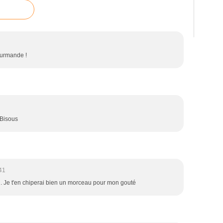
ourmande !
 Bisous
41
d. Je t'en chiperai bien un morceau pour mon gouté