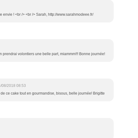
 envie ! <br /> <br /> Sarah, http://www.sarahmodeee.fr/
en prendrai volontiers une belle part, miammm!!! Bonne journée!
/08/2018 08:53
 de ce cake tout en gourmandise, bisous, belle journée! Brigitte