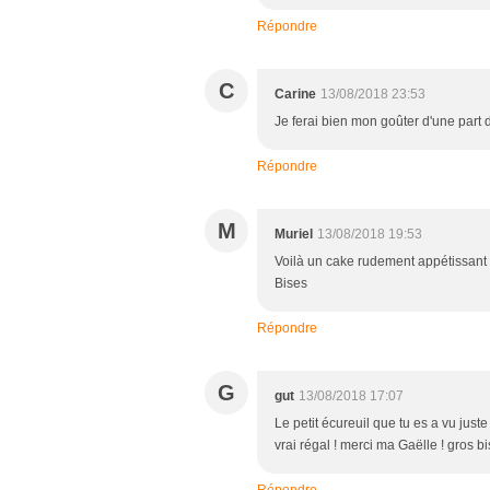
Répondre
C
Carine
13/08/2018 23:53
Je ferai bien mon goûter d'une part 
Répondre
M
Muriel
13/08/2018 19:53
Voilà un cake rudement appétissant et
Bises
Répondre
G
gut
13/08/2018 17:07
Le petit écureuil que tu es a vu just
vrai régal ! merci ma Gaëlle ! gros b