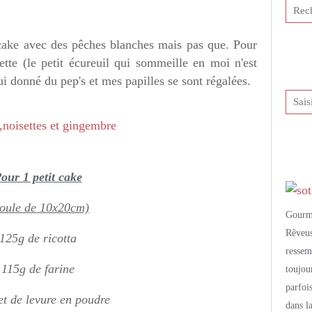
tis et publié depuis Overblog
 cake avec des pêches blanches mais pas que. Pour
ette (le petit écureuil qui sommeille en moi n'est
i donné du pep's et mes papilles se sont régalées.
our 1 petit cake
oule de 10x20cm)
Gourm
Rêveu
125g de ricotta
resse
115g de farine
toujo
parfoi
et de levure en poudre
dans l