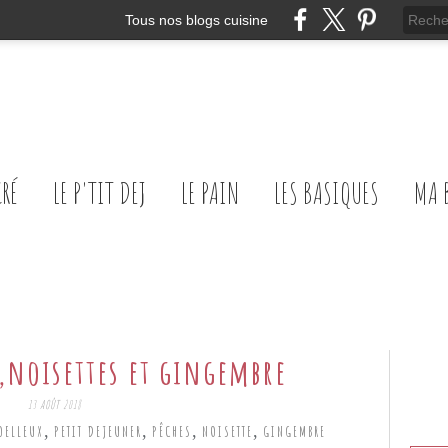
Tous nos blogs cuisine
CRÉ
LE P'TIT DEJ
LE PAIN
LES BASIQUES
MA 
s,noisettes et gingembre
13 AOÛT 2018
,
,
,
,
OELLEUX
PETIT DEJEUNER
PÊCHES
NOISETTE
GINGEMBRE