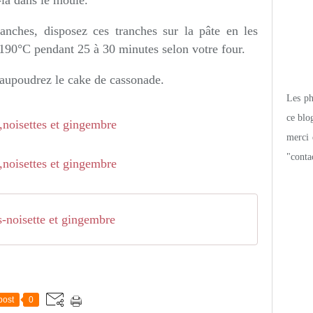
la dans le moule.
anches, disposez ces tranches sur la pâte en les
190°C pendant 25 à 30 minutes selon votre four.
saupoudrez le cake de cassonade.
Les pho
ce blo
merci 
"conta
-noisette et gingembre
post
0