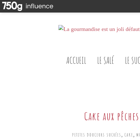
ACCUEIL
LE SALÉ
LE SU
Cake aux pêche
,
,
PETITES DOUCEURS SUCRÉES
CAKE
M