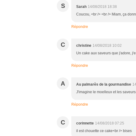
S
Sarah
14/08/2018 18:38
Coucou, <br /> <br /> Miam, ça donne
Répondre
C
christine
14/08/2018 10:02
Un cake aux saveurs que j'adore, j'
Répondre
A
Au palmarès de la gourmandise
14
J'imagine le moelleux et les saveurs
Répondre
C
corinnette
14/08/2018 07:25
il est chouette ce cake<br /> bises