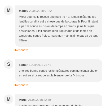
M
manou
22/08/2018 07:22
Merci pour cette recette originale (je n'ai jamais mélangé les
lentilles corail à autre chose que de la courge !). Pour l'instant
à part la soupe au pistou de temps en temps, je ne fais que
des salades, il fait encore bien trop chaud et de temps en
temps une soupe froide, mais mon mari n'aime pas ça du tout
! Bises
Répondre
S
samar
21/08/2018 23:43
une tres bonne soupe les températures commencent a chuter
en soiree et ta soupe est la bienvenue<br /> bisous
Répondre
M
Muriel
21/08/2018 22:40
Les jours raccourcissent ici, on a encore de belles