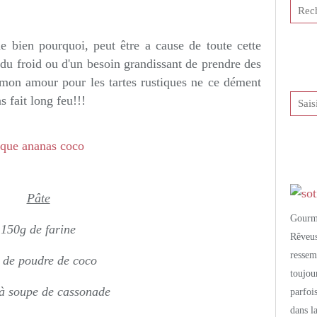
tis et publié depuis Overblog
 bien pourquoi, peut être a cause de toute cette
du froid ou d'un besoin grandissant de prendre des
s mon amour pour les tartes rustiques ne ce dément
s fait long feu!!!
Pâte
Gourm
150g de farine
Rêveu
resse
 de poudre de coco
toujo
 à soupe de cassonade
parfoi
dans l