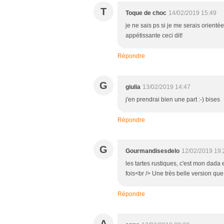
T
Toque de choc
14/02/2019 15:49
je ne sais ps si je me serais orientée
appétissante ceci dit!
Répondre
G
giulia
13/02/2019 14:47
j'en prendrai bien une part :-) bises
Répondre
G
Gourmandisesdelo
12/02/2019 19:
les tartes rustiques, c'est mon dada e
fois<br /> Une très belle version qu
Répondre
A