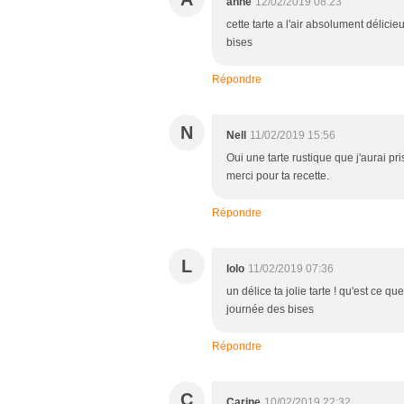
anne
12/02/2019 08:23
cette tarte a l'air absolument délici
bises
Répondre
N
Nell
11/02/2019 15:56
Oui une tarte rustique que j'aurai p
merci pour ta recette.
Répondre
L
lolo
11/02/2019 07:36
un délice ta jolie tarte ! qu'est ce qu
journée des bises
Répondre
C
Carine
10/02/2019 22:32