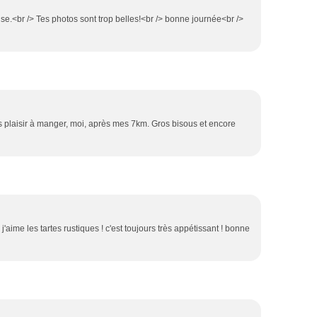
euse.<br /> Tes photos sont trop belles!<br /> bonne journée<br />
ris plaisir à manger, moi, après mes 7km. Gros bisous et encore
e j'aime les tartes rustiques ! c'est toujours très appétissant ! bonne