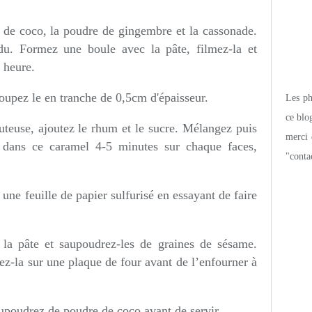
e de coco, la poudre de gingembre et la cassonade.
du. Formez une boule avec la pâte, filmez-la et
1 heure.
coupez le en tranche de 0,5cm d'épaisseur.
Les pho
ce blo
uteuse, ajoutez le rhum et le sucre. Mélangez puis
merci 
s dans ce caramel 4-5 minutes sur chaque faces,
"conta
r une feuille de papier sulfurisé en essayant de faire
 la pâte et saupoudrez-les de graines de sésame.
ez-la sur une plaque de four avant de l’enfourner à
saupoudrez de poudre de coco avant de servir.