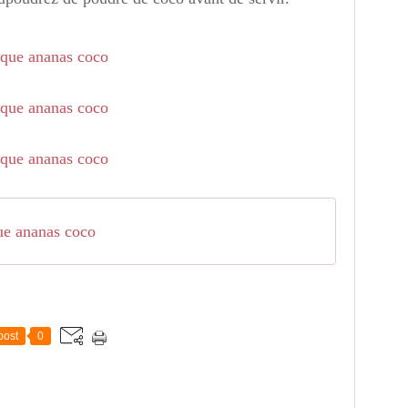
que ananas coco
post
0