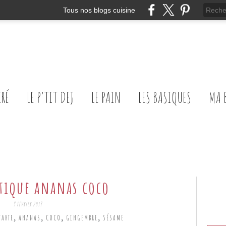
Tous nos blogs cuisine
CRÉ
LE P'TIT DEJ
LE PAIN
LES BASIQUES
MA 
stique ananas coco
9 FÉVRIER 2019
,
,
,
,
TARTE
ANANAS
COCO
GINGEMBRE
SÉSAME