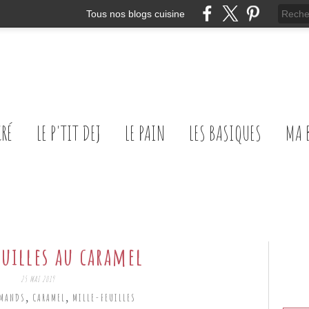
Tous nos blogs cuisine
CRÉ
LE P'TIT DEJ
LE PAIN
LES BASIQUES
MA 
uilles au caramel
25 MAI 2019
,
,
RMANDS
CARAMEL
MILLE-FEUILLES