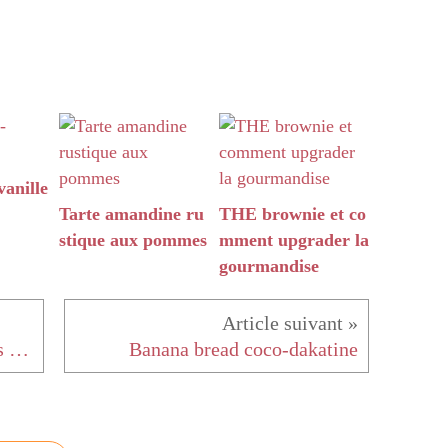
anille
Tarte amandine ru
THE brownie et co
stique aux pommes
mment upgrader la
gourmandise
linguine aux asperges et ail des ours
Banana bread coco-dakatine