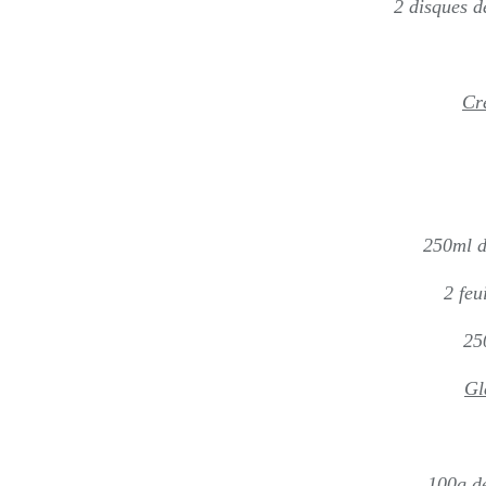
2 disques d
Cr
250ml d
2 feu
25
Gl
100g de