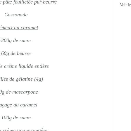
e pâte feuilletée pur beurre
Voir l
Cassonade
émeux au caramel
200g de sucre
60g de beurre
e crème liquide entière
illes de gélatine (4g)
0g de mascarpone
açage au caramel
100g de sucre
 crème liquide entière