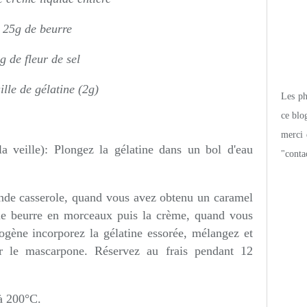
25g de beurre
g de fleur de sel
ille de gélatine (2g)
Les pho
ce blo
merci 
la veille): Plongez la gélatine dans un bol d'eau
"conta
ande casserole, quand vous avez obtenu un caramel
 le beurre en morceaux puis la crème, quand vous
ène incorporez la gélatine essorée, mélangez et
rer le mascarpone. Réservez au frais pendant 12
 à 200°C.