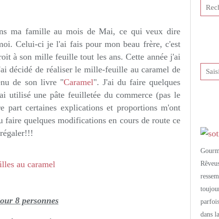
tis et publié depuis Overblog
ans ma famille au mois de Mai, ce qui veux dire
i. Celui-ci je l'ai fais pour mon beau frère, c'est
oit à son mille feuille tout les ans. Cette année j'ai
ai décidé de réaliser le mille-feuille au caramel de
nu de son livre "
Caramel
". J'ai du faire quelques
'ai utilisé une pâte feuilletée du commerce (pas le
e part certaines explications et proportions m'ont
du faire quelques modifications en cours de route ce
régaler!!!
Gourm
Rêveu
resse
toujo
our 8 personnes
parfoi
dans l