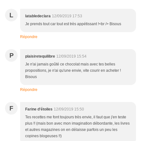
L
latabledeclara
12/09/2019 17:53
Je prends tout car tout est très appétissant !<br /> Bisous
Répondre
P
plaisiretequilibre
12/09/2019 15:54
Je n'ai jamais goûté ce chocolat mais avec tes belles
propositions, je n'ai qu'une envie, vite courir en acheter !
Bisous
Répondre
F
Farine d'étoiles
12/09/2019 15:50
Tes recettes me font toujours très envie, il faut que j'en teste
plus !! (mais bon avec mon imagination débordante, les livres
et autres magazines on en délaisse parfois un peu les
copines blogeuses !!)