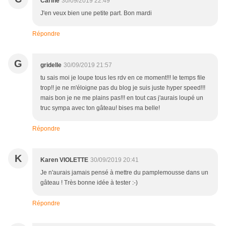
Carine
30/09/2019 22:49
J'en veux bien une petite part. Bon mardi
Répondre
G
gridelle
30/09/2019 21:57
tu sais moi je loupe tous les rdv en ce moment!!! le temps file
trop!! je ne m'éloigne pas du blog je suis juste hyper speed!!!
mais bon je ne me plains pas!!! en tout cas j'aurais loupé un
truc sympa avec ton gâteau! bises ma belle!
Répondre
K
Karen VIOLETTE
30/09/2019 20:41
Je n'aurais jamais pensé à mettre du pamplemousse dans un
gâteau ! Très bonne idée à tester :-)
Répondre