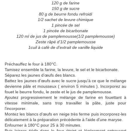
120 g de farine
150 g de sucre
80 g de beurre fondu refroidi
1/2 sachet de levure chimique
1 pincée de sel
1 pincée de bicarbonate
120 ml de jus de pamplemousse(1/2 pamplemousse)
Zeste râpé d'1/2 pamplemousse
1cuil à café de d'extrait de vanille liquide
Préchauffez le four à 180°C.
Tamisez ensemble la farine, la levure, le sel et le bicarbonate.
Séparez les jaunes d’œufs des blancs.
Battez les jaunes d’œufs avec le sucre jusqu'à ce que le mélange
devienne pâle et mousseux ( environ 5 minutes ). Incorporez au
fouet le beurre fondu, le zeste et le jus de pamplemousse.
Ajoutez progressivement le mélange de farine en fouettant à
vitesse minimale, sans trop travailler la pâte, juste pour
l'incorporer.
Montez les blancs d’œufs en neige très ferme puis incorporez-les
délicatement à la préparation précédente à l'aide d'une maryse.
Enfourner à 180°C pour 25 à 30 minutes.
Puis laisser tiédir dans le four éteint et légèrement entrouvert