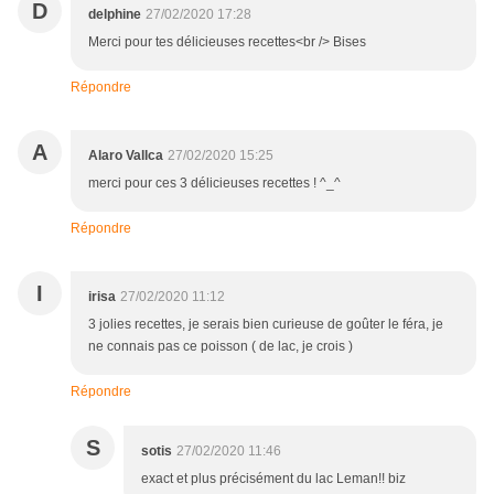
D
delphine
27/02/2020 17:28
Merci pour tes délicieuses recettes<br /> Bises
Répondre
A
Alaro Vallca
27/02/2020 15:25
merci pour ces 3 délicieuses recettes ! ^_^
Répondre
I
irisa
27/02/2020 11:12
3 jolies recettes, je serais bien curieuse de goûter le féra, je
ne connais pas ce poisson ( de lac, je crois )
Répondre
S
sotis
27/02/2020 11:46
exact et plus précisément du lac Leman!! biz