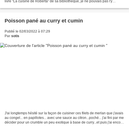
livre "La cuisine de Roberta" de sa bibliothèque, je ne pouvais pas l'y
remettre comme ça sans le feuilleter...
Poisson pané au curry et cumin
Publié le 02/03/2022 à 07:29
Par
sotis
J'ai longtemps hésité sur la façon de cuisiner ces filets de merlan que j'avais
au congel... en papillotes... avec une sauce au citron...poché... j'ai fini par me
décider pour un crumble un peu exotique à base de curry...et puis j'ai encore
changé d'avis...