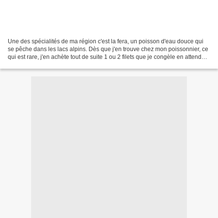
Une des spécialités de ma région c'est la fera, un poisson d'eau douce qui
se pêche dans les lacs alpins. Dès que j'en trouve chez mon poissonnier, ce
qui est rare, j'en achète tout de suite 1 ou 2 filets que je congèle en attendant
de trouver une recette...