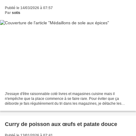
Publié le 14/03/2026 à 07:57
Par
sotis
J'essaye d'être raisonnable coté livres et magasines cuisine mais il
n'empêche que la place commence à se faire rare. Pour éviter que ça
déborde je fais régulièrement du tri dans les magazines, je détache les
pages que je veux garder, je trie par saisons,...
Curry de poisson aux œufs et patate douce
Publié le 13/01/2026 à 07:41