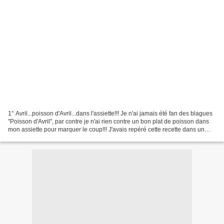
1° Avril...poisson d'Avril...dans l'assiette!!! Je n'ai jamais été fan des blagues
"Poisson d'Avril", par contre je n'ai rien contre un bon plat de poisson dans
mon assiette pour marquer le coup!!! J'avais repéré cette recette dans un
magasine cuisine...