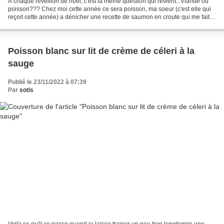
A chaque réveillon de noël, c'est la même question qui revient...Viande ou
poisson??? Chez moi cette année ce sera poisson, ma soeur (c'est elle qui
reçoit cette année) a dénicher une recette de saumon en croute qui me fait
saliver d'avance!!! A mon tour...
Poisson blanc sur lit de crème de céleri à la
sauge
Publié le 23/11/2022 à 07:39
Par
sotis
Voila ce qu'il ce passe quand je laisse trainer un peu trop longtemps une