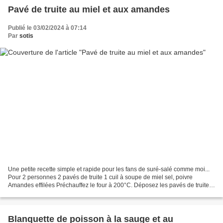
Pavé de truite au miel et aux amandes
Publié le 03/02/2024 à 07:14
Par
sotis
Une petite recette simple et rapide pour les fans de suré-salé comme moi...
Pour 2 personnes 2 pavés de truite 1 cuil à soupe de miel sel, poivre
Amandes effilées Préchauffez le four à 200°C. Déposez les pavés de truite
dans un plat allant au four, arrosez-les...
Blanquette de poisson à la sauge et au