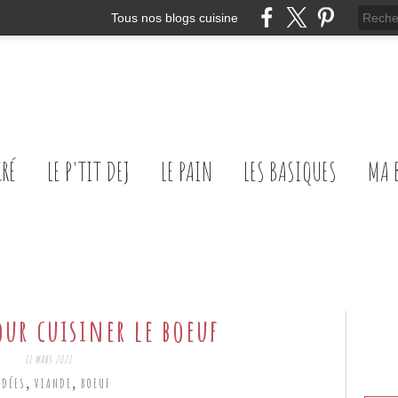
Tous nos blogs cuisine
CRÉ
LE P'TIT DEJ
LE PAIN
LES BASIQUES
MA 
our cuisiner le boeuf
11 MARS 2021
,
,
IDÉES
VIANDE
BOEUF