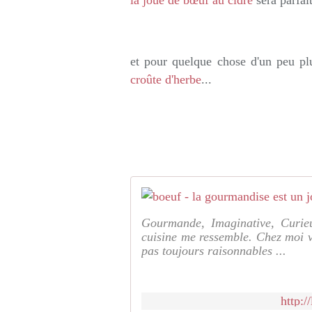
la joue de bœuf au cidre
sera parfait
et pour quelque chose d'un peu pl
croûte d'herbe
...
Gourmande, Imaginative, Curieu
cuisine me ressemble. Chez moi v
pas toujours raisonnables ...
http:/