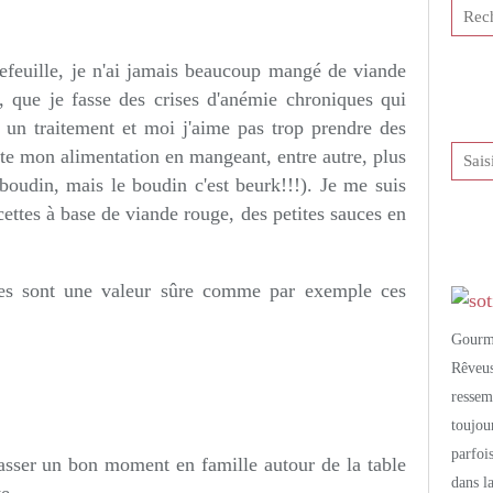
tis et publié depuis Overblog
tefeuille, je n'ai jamais beaucoup mangé de viande
t, que je fasse des crises d'anémie chroniques qui
 un traitement et moi j'aime pas trop prendre des
pte mon alimentation en mangeant, entre autre, plus
boudin, mais le boudin c'est beurk!!!). Je me suis
ettes à base de viande rouge, des petites sauces en
ttes sont une valeur sûre comme par exemple ces
Gourm
Rêveu
resse
toujo
parfoi
passer un bon moment en famille autour de la table
dans l