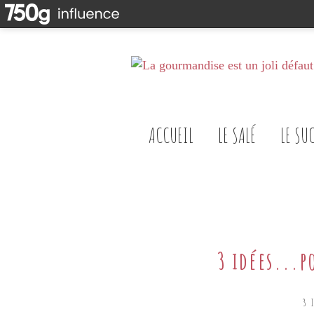
ACCUEIL
LE SALÉ
LE SU
3 idées...p
3 