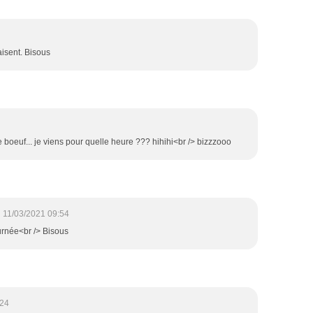
laisent. Bisous
e boeuf... je viens pour quelle heure ??? hihihi<br /> bizzzooo
11/03/2021 09:54
urnée<br /> Bisous
:24