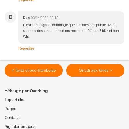
Répondre
D
Dan
03/04/2021 08:13
C'est trop mignon! dommage que tu n'aies pas publié avant,
sinon ce dessert aurait été ma recette de Pâques!! bizz et bon
WE
Répondre
< Tarte choco-framboise
Gnudi aux fèves >
Hébergé par Overblog
Top articles
Pages
Contact
Signaler un abus