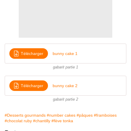
Télécharger
bunny cake 1
gabarit partie 1
Télécharger
bunny cake 2
gabarit partie 2
#Desserts gourmands
#number cakes
#pâques
#framboises
#chocolat ruby
#chantilly
#fève tonka