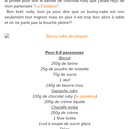
ai profité pour finir le sachet de chocolat ruby que j'avais reçu de
mon partenaire "
La Patelière
".
Bon bref, voila, tout ça pour dire que ce bunny-cake est non
seulement tout mignon mais en plus il est trop bon alors à table
et on ne parle pas la bouche pleine!!!
Pour 6-8 personnes
Biscuit
250g de farine
25g de poudre de noisette
75g de sucre
1 œuf
140g de beurre mou
Ganache ruby
100g de chocolat ruby (
la patelière
)
200g de crème liquide
Chantilly tonka
250g de crème
1 fève tonka
1cuil à soupe de sucre glace