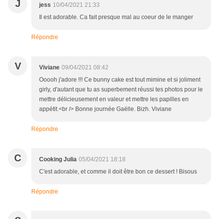
J
jess
10/04/2021 21:33
Il est adorable. Ca fait presque mal au coeur de le manger
Répondre
V
Viviane
09/04/2021 08:42
Ooooh j'adore !!! Ce bunny cake est tout mimine et si joliment
girly, d'autant que tu as superbement réussi tes photos pour le
mettre délicieusement en valeur et mettre les papilles en
appétit.<br /> Bonne journée Gaëlle. Bizh. Viviane
Répondre
C
Cooking Julia
05/04/2021 18:18
C'est adorable, et comme il doit être bon ce dessert ! Bisous
Répondre