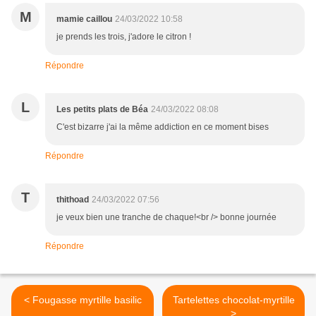
M
mamie caillou
24/03/2022 10:58
je prends les trois, j'adore le citron !
Répondre
L
Les petits plats de Béa
24/03/2022 08:08
C'est bizarre j'ai la même addiction en ce moment bises
Répondre
T
thithoad
24/03/2022 07:56
je veux bien une tranche de chaque!<br /> bonne journée
Répondre
< Fougasse myrtille basilic
Tartelettes chocolat-myrtille
>