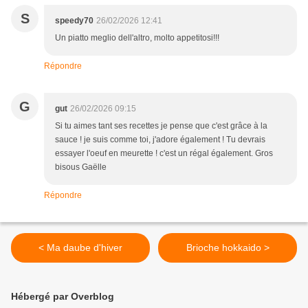
S
speedy70
26/02/2026 12:41
Un piatto meglio dell'altro, molto appetitosi!!!
Répondre
G
gut
26/02/2026 09:15
Si tu aimes tant ses recettes je pense que c'est grâce à la
sauce ! je suis comme toi, j'adore également ! Tu devrais
essayer l'oeuf en meurette ! c'est un régal également. Gros
bisous Gaëlle
Répondre
< Ma daube d'hiver
Brioche hokkaido >
Hébergé par Overblog