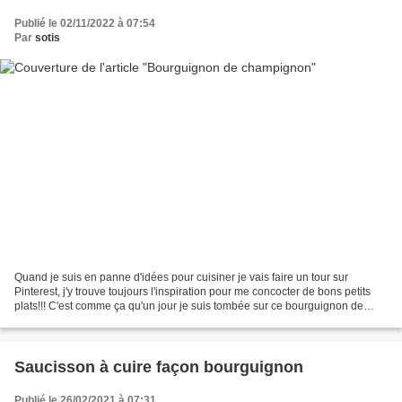
Publié le 02/11/2022 à 07:54
Par
sotis
Quand je suis en panne d'idées pour cuisiner je vais faire un tour sur
Pinterest, j'y trouve toujours l'inspiration pour me concocter de bons petits
plats!!! C'est comme ça qu'un jour je suis tombée sur ce bourguignon de
champignons qui m'a tout de suite...
Saucisson à cuire façon bourguignon
Publié le 26/02/2021 à 07:31