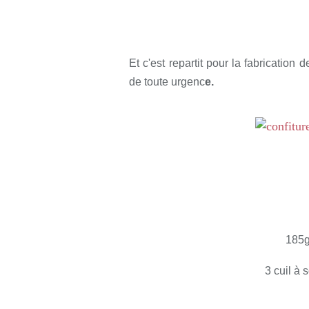
Rédigé par so
Et c'est repartit pour la fabrication 
de toute urgenc
e.
185g
3 cuil à 