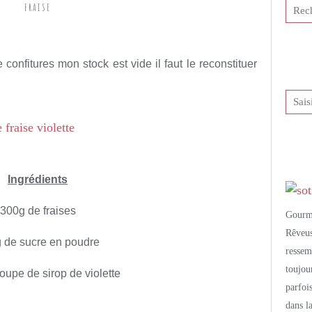
FRAISE
tis et publié depuis Overblog
de confitures mon stock est vide il faut le reconstituer
Ingrédients
300g de fraises
Gourm
Rêveu
 de sucre en poudre
resse
toujo
soupe de sirop de violette
parfoi
dans l