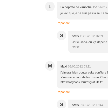
L
La popotte de vanoche
15/05/2012
je voit que je ne suis pas la seul à to
Répondre
S
sotis
15/05/2012 16:39
<br /> <br /> oui ça dépend 
<br />
M
Maki
09/05/2012 03:11
j'aimerai bien gouter cette confiture 
s'amuser autour de la cuisine. Chaque 
http://easycook.forumsgratuits.fr/
Répondre
S
sotis
09/05/2012 17:44