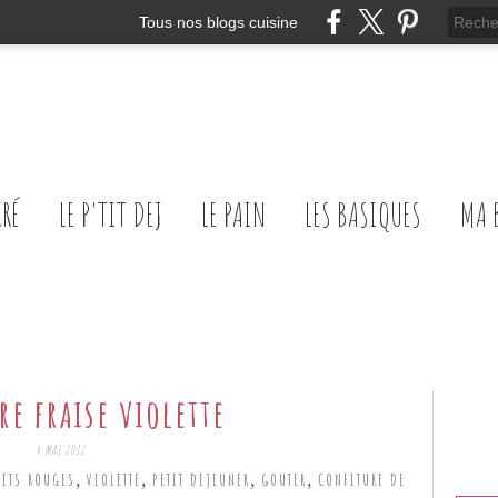
Tous nos blogs cuisine
CRÉ
LE P'TIT DEJ
LE PAIN
LES BASIQUES
MA 
re fraise violette
4 MAI 2012
,
,
,
,
UITS ROUGES
VIOLETTE
PETIT DEJEUNER
GOUTER
CONFITURE DE