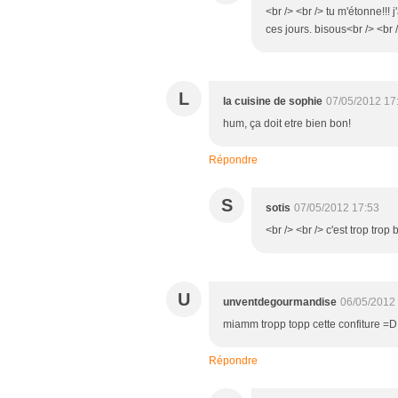
<br /> <br /> tu m'étonne!!! j
ces jours. bisous<br /> <br /
L
la cuisine de sophie
07/05/2012 17
hum, ça doit etre bien bon!
Répondre
S
sotis
07/05/2012 17:53
<br /> <br /> c'est trop trop
U
unventdegourmandise
06/05/2012
miamm tropp topp cette confiture =D
Répondre