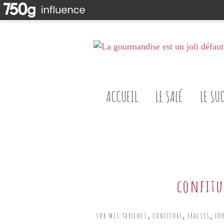
ACCUEIL
LE SALÉ
LE SU
confitu
,
,
,
SUR MES TARTINES
CONFITURE
FRAISES
FR