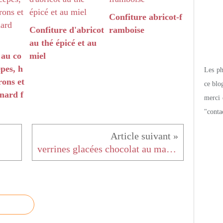
Confiture abricot-f
Confiture d'abricot
ramboise
au thé épicé et au
 au co
miel
pes, h
Les pho
ons et
ce blo
nard f
merci 
"conta
verrines glacées chocolat au mascarpone