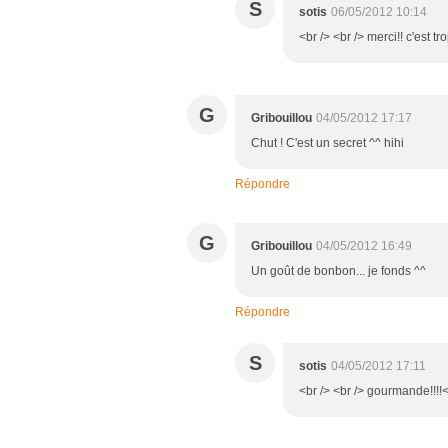
S
sotis
06/05/2012 10:14
<br /> <br /> merci!! c'est tr
G
Gribouillou
04/05/2012 17:17
Chut ! C'est un secret ^^ hihi
Répondre
G
Gribouillou
04/05/2012 16:49
Un goût de bonbon... je fonds ^^
Répondre
S
sotis
04/05/2012 17:11
<br /> <br /> gourmande!!!!<b