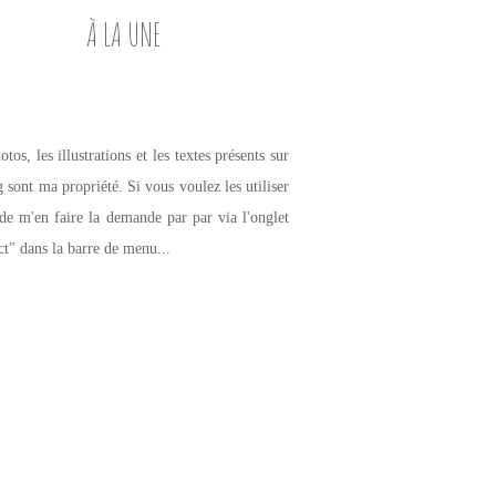
À LA UNE
tos, les illustrations et les textes présents sur
g sont ma propriété. Si vous voulez les utiliser
de m'en faire la demande par par via l'onglet
ct" dans la barre de menu...
DESSERTS GOURMANDS
TARTE
CHOCOLAT
FRUITS ROUGES