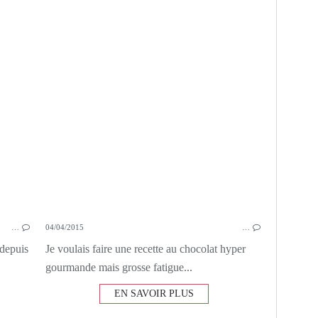
GOUTER
BASILIC
FRAISES
CONFITURE DE FRAISE
…
04/04/2015
…
 depuis
Je voulais faire une recette au chocolat hyper
gourmande mais grosse fatigue...
EN SAVOIR PLUS