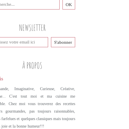
PETITES DOUCEURS SUCRÉES
GLACES
GLACES À L'EAU
NEWSLETTER
HIBISCUS
FRUITS ROUGES
À PROPOS
ande, Imaginative, Curieuse, Créative,
se... C'est tout moi et ma cuisine me
mble. Chez moi vous trouverez des recettes
urs gourmandes, pas toujours raisonnables,
s farfelues et quelques classiques mais toujours
a joie et la bonne humeur!!!