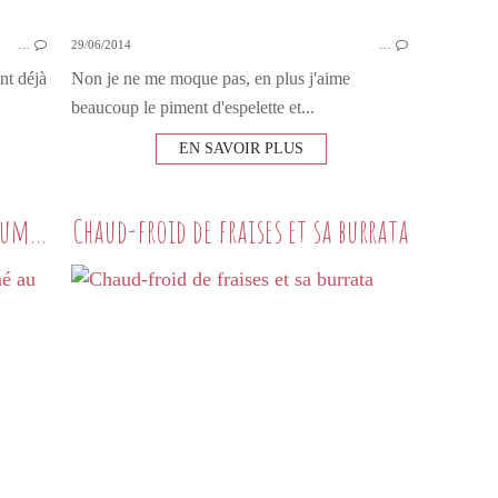
…
29/06/2014
…
nt déjà
Non je ne me moque pas, en plus j'aime
beaucoup le piment d'espelette et...
EN SAVOIR PLUS
Crumble aux fruits rouges parfumé au thym et à la noisette
Chaud-froid de fraises et sa burrata
DESSERTS GOURMANDS
CRUMBLE
FRUITS ROUGES
NOISETTE
THYM