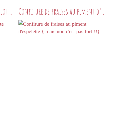
Pimp ma glace vanille #1: charlotte glacée aux fruits rouges
Confiture de fraises au piment d'espelette { mais non c'est pas fort!!!}
DESSERTS GOURMANDS
GLACES
VANILLE
FRUITS ROUGES
PIMP MA GLACE
CHARLOTTE