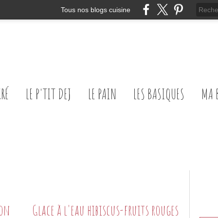
Tous nos blogs cuisine
CRÉ
LE P'TIT DEJ
LE PAIN
LES BASIQUES
MA 
ron
Glace à l'eau hibiscus-fruits rouges