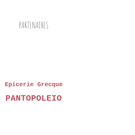
FRAMBOISES
VINAIGRE
PARTENAIRES
CHRISTOPHE FELDER
"CHOCOLAT!!"
TARTE AU CHOCOLAT
Epicerie Grecque
PANTOPOLEIO