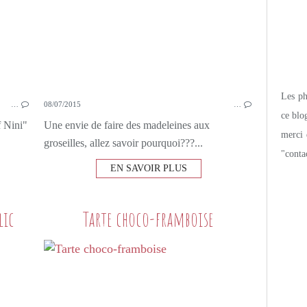
Les pho
…
08/07/2015
…
ce blo
f Nini"
Une envie de faire des madeleines aux
merci 
groseilles, allez savoir pourquoi???...
"conta
EN SAVOIR PLUS
lic
Tarte choco-framboise
SUR MES TARTINES
CONFITURE
FRUITS ROUGES
PETIT DEJEUNER