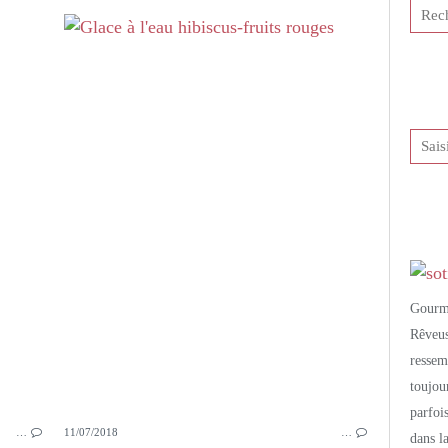
DESSERTS GOURMANDS
VERRINES
PANNA COTTA
MARRONS
CRÈME DE MARRONS
CONFITURE
FRUITS ROUGES
Gourm
Rêveu
resse
toujo
parfoi
…
11/07/2018
…
dans l