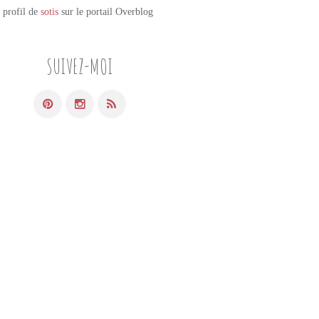
e profil de
sotis
sur le portail Overblog
SUIVEZ-MOI
PETITES DOUCEURS SUCRÉES
MADELEINES
GROSEILLES
FRUITS ROUGES