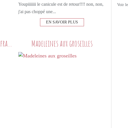
Youpiiiiiii le canicule est de retour!!!! non, non,
Voir l
j'ai pas choppé une...
EN SAVOIR PLUS
Magret de canard sauce cassis-framboise
Madeleines aux groseilles
PETITS PLATS MAISON
VIANDE
CANARD
FRUITS ROUGES
FRAMBOISES
CASSIS
MIEL