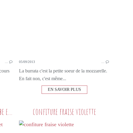
…
05/09/2013
…
 cours
La burrata c'est la petite soeur de la mozzarelle.
En fait non, c'est même...
EN SAVOIR PLUS
Confiture de fraise à la rhubarbe et cannelle
confiture fraise violette
SUR MES TARTINES