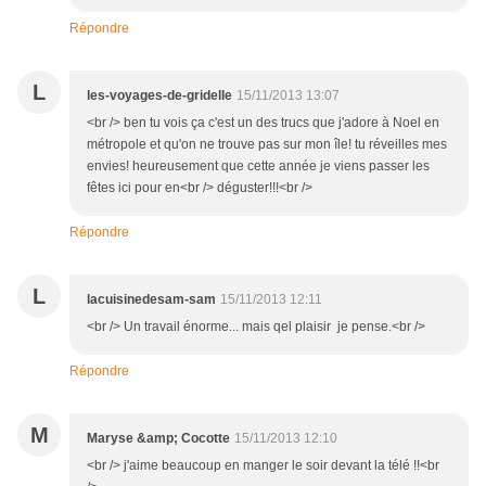
Répondre
L
les-voyages-de-gridelle
15/11/2013 13:07
<br /> ben tu vois ça c'est un des trucs que j'adore à Noel en
métropole et qu'on ne trouve pas sur mon île! tu réveilles mes
envies! heureusement que cette année je viens passer les
fêtes ici pour en<br /> déguster!!!<br />
Répondre
L
lacuisinedesam-sam
15/11/2013 12:11
<br /> Un travail énorme... mais qel plaisir je pense.<br />
Répondre
M
Maryse &amp; Cocotte
15/11/2013 12:10
<br /> j'aime beaucoup en manger le soir devant la télé !!<br