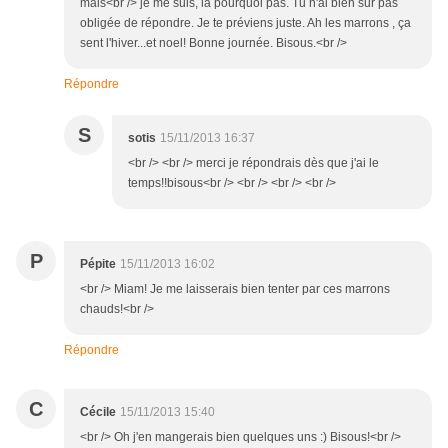
mais<br /> je me suis, là pourquoi pas. Tu n'ai bien sur pas
obligée de répondre. Je te préviens juste. Ah les marrons , ça
sent l'hiver...et noel! Bonne journée. Bisous.<br />
Répondre
S
sotis
15/11/2013 16:37
<br /> <br /> merci je répondrais dès que j'ai le
temps!!bisous<br /> <br /> <br /> <br />
P
Pépite
15/11/2013 16:02
<br /> Miam! Je me laisserais bien tenter par ces marrons
chauds!<br />
Répondre
C
Cécile
15/11/2013 15:40
<br /> Oh j'en mangerais bien quelques uns :) Bisous!<br />