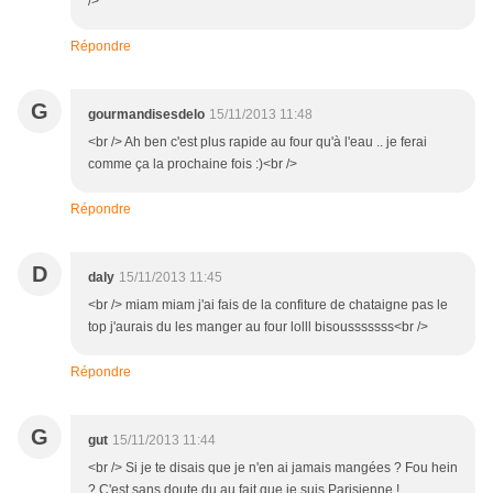
/>
Répondre
G
gourmandisesdelo
15/11/2013 11:48
<br /> Ah ben c'est plus rapide au four qu'à l'eau .. je ferai
comme ça la prochaine fois :)<br />
Répondre
D
daly
15/11/2013 11:45
<br /> miam miam j'ai fais de la confiture de chataigne pas le
top j'aurais du les manger au four lolll bisousssssss<br />
Répondre
G
gut
15/11/2013 11:44
<br /> Si je te disais que je n'en ai jamais mangées ? Fou hein
? C'est sans doute du au fait que je suis Parisienne !